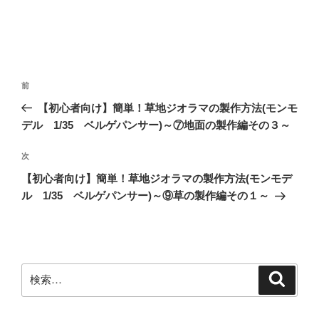
投
前
前
稿
の
【初心者向け】簡単！草地ジオラマの製作方法(モンモ
ナ
投
デル 1/35 ベルゲパンサー)～⑦地面の製作編その３～
ビ
稿
ゲ
次
次
の
ー
【初心者向け】簡単！草地ジオラマの製作方法(モンモデ
投
シ
ル 1/35 ベルゲパンサー)～⑨草の製作編その１～
稿
ョ
ン
検
検
索
索: