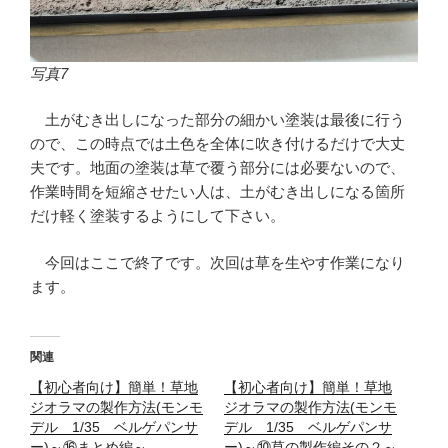
写真7
土がむき出しになった部分の細かい塗装は最後に行う
ので、この時点では土色を全体に吹き付けるだけで大丈
夫です。地面の塗装は草で覆う部分には必要ないので、
作業時間を短縮させたい人は、土がむき出しになる箇所
だけ軽く塗装するようにして下さい。
今回はここで終了です。次回は草を生やす作業になり
ます。
関連
【初心者向け】簡単！草地
【初心者向け】簡単！草地
ジオラマの製作方法(モンモ
ジオラマの製作方法(モンモ
デル 1/35 ベルゲパンサ
デル 1/35 ベルゲパンサ
ー)～⑯まとめ編～
ー)～⑩草の製作編その２～