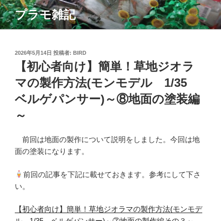
コ
プラモ雑記
ン
テ
ン
ツ
投
2026年5月14日
投稿者:
BIRD
稿
【初心者向け】簡単！草地ジオラ
へ
日:
ス
マの製作方法(モンモデル 1/35
キ
ベルゲパンサー)～⑧地面の塗装編
ッ
プ
～
前回は地面の製作について説明をしました。今回は地
面の塗装になります。
前回の記事を下記に載せておきます。参考にして下さ
い。
【初心者向け】簡単！草地ジオラマの製作方法(モンモデ
ル 1/35 ベルゲパンサー)～⑦地面の製作編その３～