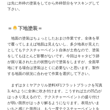
は先に外枠の塗装をしてから外枠部分をマスキングして
下さい。
＝
下地塗装＝
地面の塗装はちょっとしたおまけ作業です。全体を草
で覆ってしまえば地肌は見えないし、多少地表が見えた
としてもテクスチャーペイント自体が土色なので、塗装
をしてもほとんど影響がないです。今回はキャタピラ跡
が掘り返された土の状態なので塗装をしますが、全面草
地にする場合は塗装はとくに必要ないと思います。製作
する地面の状況に合わせて作業を選択して下さい。
まずはタミヤアクリル塗料XF1フラットブラックを写真
3､4のように全体に吹き付けます。こうすれば土の凹凸が
はっきり見えるので、テクスチャーペイントの盛り付け
が弱い箇所がはっきり解るようになります。表現がいま
いちと感じた箇所は、もう一度テクスチャーペイントを