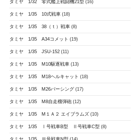
タミヤ 1/32 零式艦上戦闘機21型
(16)
タミヤ 1/35 10式戦車
(18)
タミヤ 1/35 38（ｔ）戦車
(8)
タミヤ 1/35 A34コメット
(19)
タミヤ 1/35 JSU-152
(11)
タミヤ 1/35 M10駆逐戦車
(13)
タミヤ 1/35 M18ヘルキャット
(18)
タミヤ 1/35 M26パーシング
(17)
タミヤ 1/35 M8自走榴弾砲
(12)
タミヤ 1/35 M１Ａ２ エイブラムズ
(10)
タミヤ 1/35 Ⅰ号戦車B型 Ⅱ号戦車C型
(8)
タミヤ 1/35 Ⅲ号戦車N型
(14)