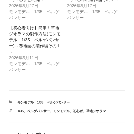
2026年5月27日
2026年5月17日
モンモデル 1/35 ベルゲ
モンモデル 1/35 ベルゲ
パンサー
パンサー
【初心者向け】簡単！草地
ジオラマの製作方法(モンモ
デル 1/35 ベルゲパンサ
ー)～⑤地面の製作編その１
～
2026年5月11日
モンモデル 1/35 ベルゲ
パンサー
カ
モンモデル 1/35 ベルゲパンサー
テ
タ
1/35
、
ベルゲパンサー
、
モンモデル
、
初心者
、
草地ジオラマ
ゴ
グ
リ
ー