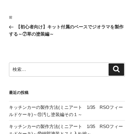
投
前
前
稿
の
【初心者向け】キット付属のベースでジオラマを製作
ナ
投
する～⑦草の塗装編～
ビ
稿
ゲ
ー
シ
検
検
ョ
索
索:
ン
最近の投稿
キッチンカーの製作方法(ミニアート 1/35 RSOフィー
ルドケーキ)～⑪汚し塗装編その１～
キッチンカーの製作方法(ミニアート 1/35 RSOフィー
ルドケーキ)～⑩細部塗装とスミ入れ編～