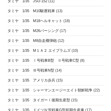
タミヤ 1/35 JSU-152
(11)
タミヤ 1/35 M10駆逐戦車
(13)
タミヤ 1/35 M18ヘルキャット
(18)
タミヤ 1/35 M26パーシング
(17)
タミヤ 1/35 M8自走榴弾砲
(12)
タミヤ 1/35 M１Ａ２ エイブラムズ
(10)
タミヤ 1/35 Ⅰ号戦車B型 Ⅱ号戦車C型
(8)
タミヤ 1/35 Ⅲ号戦車N型
(14)
タミヤ 1/35 アメリカ歩兵
(15)
タミヤ 1/35 シャーマンエージーエイト朝鮮戦争
(22)
タミヤ 1/35 タイガーⅠ後期生産型
(15)
タミヤ 1/35 ドイツⅣ号戦車G型初期生産車
(17)