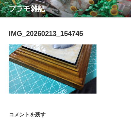
コ
プラモ雑記
ン
テ
ン
ツ
IMG_20260213_154745
へ
ス
キ
ッ
プ
コメントを残す