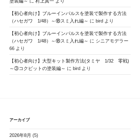
塗装編～
に
村上真一
より
【初心者向け】ブルーインパルスを塗装で製作する方法
（ハセガワ 1/48）～⑱スミ入れ編～
に
bird
より
【初心者向け】ブルーインパルスを塗装で製作する方法
（ハセガワ 1/48）～⑱スミ入れ編～
に
シニアモデラー
66
より
【初心者向け】大型キット製作方法(タミヤ 1/32 零戦)
～③コクピットの塗装編～
に
bird
より
アーカイブ
2026年8月
(5)