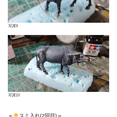
写真9
写真10
＝
スミ入れ(2回目)＝