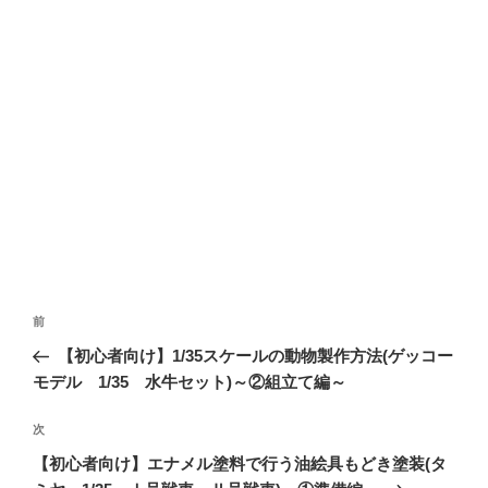
投
前
前
稿
の
【初心者向け】1/35スケールの動物製作方法(ゲッコー
ナ
投
モデル 1/35 水牛セット)～②組立て編～
ビ
稿
ゲ
次
次
の
ー
【初心者向け】エナメル塗料で行う油絵具もどき塗装(タ
投