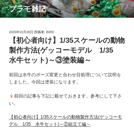
コ
プラモ雑記
ン
テ
ン
ツ
投
2025年10月28日
投稿者:
BIRD
稿
【初心者向け】1/35スケールの動物
へ
日:
ス
製作方法(ゲッコーモデル 1/35
キ
水牛セット)～③塗装編～
ッ
プ
前回は水牛のポーズ変更と合わせ目処理について説明を
しました。今回は塗装になります。
前回の記事を下記に載せておきます。参考にして下さ
い。
【初心者向け】1/35スケールの動物製作方法(ゲッコーモ
デル 1/35 水牛セット)～②組立て編～