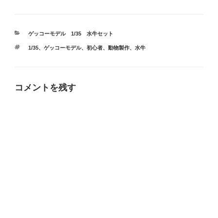
カ
ゲッコーモデル 1/35 水牛セット
テ
タ
1/35
、
ゲッコーモデル
、
初心者
、
動物製作
、
水牛
ゴ
グ
リ
ー
コメントを残す