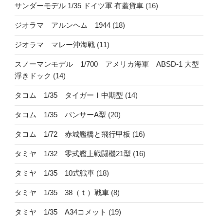
サンダーモデル 1/35 ドイツ軍 有蓋貨車
(16)
ジオラマ アルンヘム 1944
(18)
ジオラマ マレー沖海戦
(11)
スノーマンモデル 1/700 アメリカ海軍 ABSD-1 大型
浮きドック
(14)
タコム 1/35 タイガーⅠ中期型
(14)
タコム 1/35 パンサーA型
(20)
タコム 1/72 赤城艦橋と飛行甲板
(16)
タミヤ 1/32 零式艦上戦闘機21型
(16)
タミヤ 1/35 10式戦車
(18)
タミヤ 1/35 38（ｔ）戦車
(8)
タミヤ 1/35 A34コメット
(19)