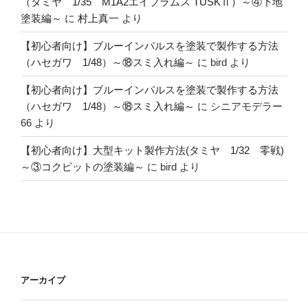
（タミヤ 1/35 M1A2エイブラムス TUSKⅡ）～④下地
塗装編～
に
村上真一
より
【初心者向け】ブルーインパルスを塗装で製作する方法
（ハセガワ 1/48）～⑱スミ入れ編～
に
bird
より
【初心者向け】ブルーインパルスを塗装で製作する方法
（ハセガワ 1/48）～⑱スミ入れ編～
に
シニアモデラー
66
より
【初心者向け】大型キット製作方法(タミヤ 1/32 零戦)
～③コクピットの塗装編～
に
bird
より
アーカイブ