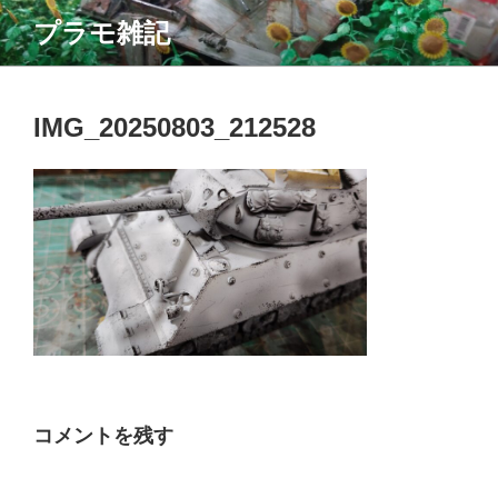
コ
プラモ雑記
ン
テ
ン
ツ
IMG_20250803_212528
へ
ス
キ
ッ
プ
コメントを残す