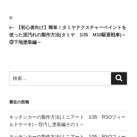
投
前
前
稿
の
【初心者向け】簡単！タミヤテクスチャーペイントを
ナ
投
使った泥汚れの製作方法(タミヤ 1/35 M10駆逐戦車)～
ビ
稿
⑨下地塗装編～
ゲ
ー
シ
ョ
検
検
索
索:
ン
最近の投稿
キッチンカーの製作方法(ミニアート 1/35 RSOフィー
ルドケーキ)～⑪汚し塗装編その１～
キッチンカーの製作方法(ミニアート 1/35 RSOフィー