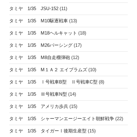
タミヤ 1/35 JSU-152
(11)
タミヤ 1/35 M10駆逐戦車
(13)
タミヤ 1/35 M18ヘルキャット
(18)
タミヤ 1/35 M26パーシング
(17)
タミヤ 1/35 M8自走榴弾砲
(12)
タミヤ 1/35 M１Ａ２ エイブラムズ
(10)
タミヤ 1/35 Ⅰ号戦車B型 Ⅱ号戦車C型
(8)
タミヤ 1/35 Ⅲ号戦車N型
(14)
タミヤ 1/35 アメリカ歩兵
(15)
タミヤ 1/35 シャーマンエージーエイト朝鮮戦争
(22)
タミヤ 1/35 タイガーⅠ後期生産型
(15)