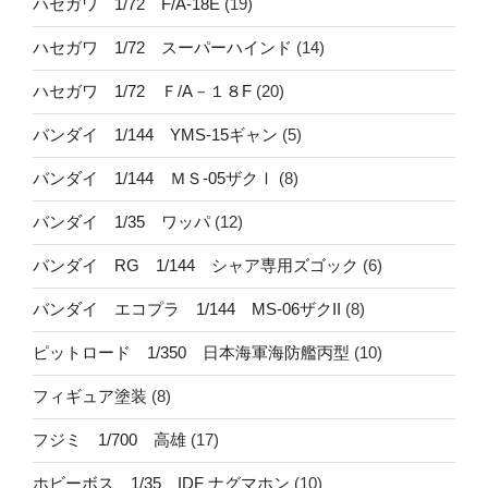
ハセガワ 1/72 F/A-18E
(19)
ハセガワ 1/72 スーパーハインド
(14)
ハセガワ 1/72 Ｆ/A－１８F
(20)
バンダイ 1/144 YMS-15ギャン
(5)
バンダイ 1/144 ＭＳ-05ザクⅠ
(8)
バンダイ 1/35 ワッパ
(12)
バンダイ RG 1/144 シャア専用ズゴック
(6)
バンダイ エコプラ 1/144 MS-06ザクII
(8)
ピットロード 1/350 日本海軍海防艦丙型
(10)
フィギュア塗装
(8)
フジミ 1/700 高雄
(17)
ホビーボス 1/35 IDF ナグマホン
(10)