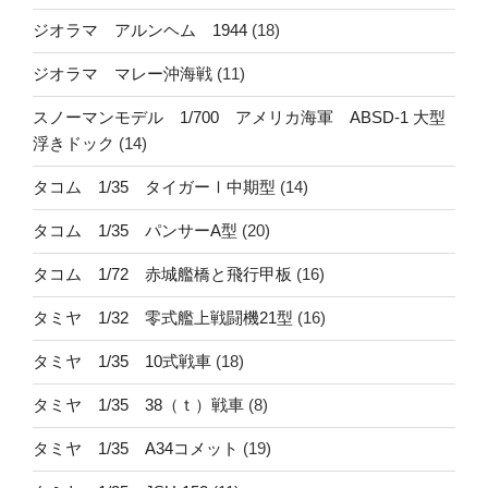
ジオラマ アルンヘム 1944
(18)
ジオラマ マレー沖海戦
(11)
スノーマンモデル 1/700 アメリカ海軍 ABSD-1 大型
浮きドック
(14)
タコム 1/35 タイガーⅠ中期型
(14)
タコム 1/35 パンサーA型
(20)
タコム 1/72 赤城艦橋と飛行甲板
(16)
タミヤ 1/32 零式艦上戦闘機21型
(16)
タミヤ 1/35 10式戦車
(18)
タミヤ 1/35 38（ｔ）戦車
(8)
タミヤ 1/35 A34コメット
(19)