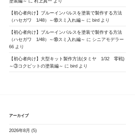
塗装編～
に
村上真一
より
【初心者向け】ブルーインパルスを塗装で製作する方法
（ハセガワ 1/48）～⑱スミ入れ編～
に
bird
より
【初心者向け】ブルーインパルスを塗装で製作する方法
（ハセガワ 1/48）～⑱スミ入れ編～
に
シニアモデラー
66
より
【初心者向け】大型キット製作方法(タミヤ 1/32 零戦)
～③コクピットの塗装編～
に
bird
より
アーカイブ
2026年8月
(5)