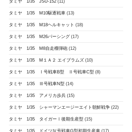
タミヤ 1/35 JSU-152
(11)
タミヤ 1/35 M10駆逐戦車
(13)
タミヤ 1/35 M18ヘルキャット
(18)
タミヤ 1/35 M26パーシング
(17)
タミヤ 1/35 M8自走榴弾砲
(12)
タミヤ 1/35 M１Ａ２ エイブラムズ
(10)
タミヤ 1/35 Ⅰ号戦車B型 Ⅱ号戦車C型
(8)
タミヤ 1/35 Ⅲ号戦車N型
(14)
タミヤ 1/35 アメリカ歩兵
(15)
タミヤ 1/35 シャーマンエージーエイト朝鮮戦争
(22)
タミヤ 1/35 タイガーⅠ後期生産型
(15)
タミヤ 1/35 ドイツⅣ号戦車G型初期生産車
(17)