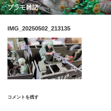
コ
プラモ雑記
ン
テ
ン
ツ
IMG_20250502_213135
へ
ス
キ
ッ
プ
コメントを残す