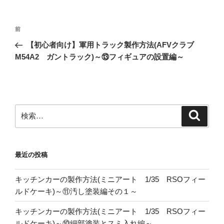
投
前
前
稿
の
【初心者向け】軍用トラック製作方法(AFVクラブ
ナ
投
M54A2 ガントラック)～⑬フィギュアの設置編～
ビ
稿
ゲ
ー
シ
検
検
ョ
索
索:
ン
最近の投稿
キッチンカーの製作方法(ミニアート 1/35 RSOフィー
ルドケーキ)～⑪汚し塗装編その１～
キッチンカーの製作方法(ミニアート 1/35 RSOフィー
ルドケーキ)～⑩細部塗装とスミ入れ編～