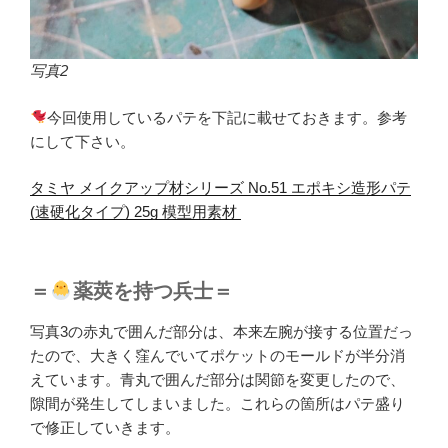
写真2
今回使用しているパテを下記に載せておきます。参考
にして下さい。
タミヤ メイクアップ材シリーズ No.51 エポキシ造形パテ
(速硬化タイプ) 25g 模型用素材
＝
薬莢を持つ兵士＝
写真3の赤丸で囲んだ部分は、本来左腕が接する位置だっ
たので、大きく窪んでいてポケットのモールドが半分消
えています。青丸で囲んだ部分は関節を変更したので、
隙間が発生してしまいました。これらの箇所はパテ盛り
で修正していきます。