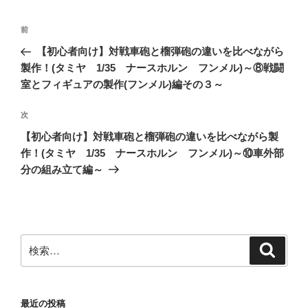
投
前
前
稿
の
【初心者向け】対戦車砲と榴弾砲の違いを比べながら
ナ
投
製作！(タミヤ 1/35 ナースホルン フンメル)～⑧戦闘
ビ
稿
室とフィギュアの製作(フンメル)編その３～
ゲ
次
次
ー
の
シ
【初心者向け】対戦車砲と榴弾砲の違いを比べながら製
投
作！(タミヤ 1/35 ナースホルン フンメル)～⑩車外部
ョ
稿
分の組み立て編～
ン
検
検
索
索:
最近の投稿