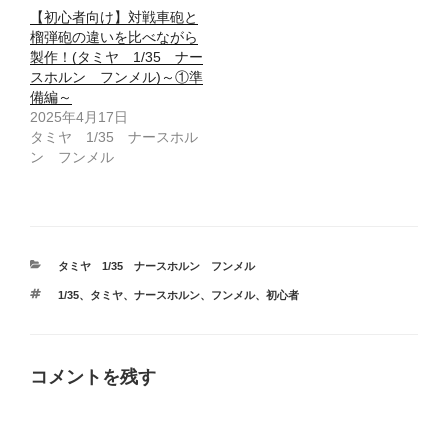
【初心者向け】対戦車砲と
榴弾砲の違いを比べながら
製作！(タミヤ 1/35 ナー
スホルン フンメル)～①準
備編～
2025年4月17日
タミヤ 1/35 ナースホル
ン フンメル
カ
タミヤ 1/35 ナースホルン フンメル
テ
タ
1/35
、
タミヤ
、
ナースホルン
、
フンメル
、
初心者
ゴ
グ
リ
ー
コメントを残す