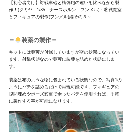
【初心者向け】対戦車砲と榴弾砲の違いを比べながら製
作！(タミヤ 1/35 ナースホルン フンメル)～⑧戦闘室
とフィギュアの製作(フンメル)編その３～
＝
装薬の製作＝
キットには薬莢が付属していますが空の状態になってい
ます。射撃状態なので薬莢に装薬を詰めた状態にしま
す。
装薬は布のような物に包まれている状態なので、写真1の
ようにパテを詰めるだけで再現可能です。フィギュアの
隙間埋めやポーズ変更で余ったパテを使用すれば、手軽
に製作する事が可能になります。