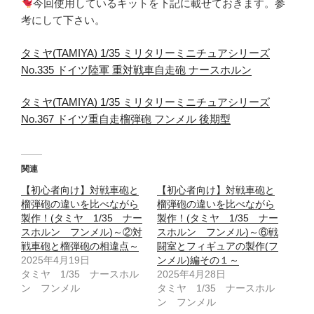
今回使用しているキットを下記に載せておきます。参
考にして下さい。
タミヤ(TAMIYA) 1/35 ミリタリーミニチュアシリーズ
No.335 ドイツ陸軍 重対戦車自走砲 ナースホルン
タミヤ(TAMIYA) 1/35 ミリタリーミニチュアシリーズ
No.367 ドイツ重自走榴弾砲 フンメル 後期型
関連
【初心者向け】対戦車砲と
【初心者向け】対戦車砲と
榴弾砲の違いを比べながら
榴弾砲の違いを比べながら
製作！(タミヤ 1/35 ナー
製作！(タミヤ 1/35 ナー
スホルン フンメル)～②対
スホルン フンメル)～⑥戦
戦車砲と榴弾砲の相違点～
闘室とフィギュアの製作(フ
2025年4月19日
ンメル)編その１～
タミヤ 1/35 ナースホル
2025年4月28日
ン フンメル
タミヤ 1/35 ナースホル
ン フンメル