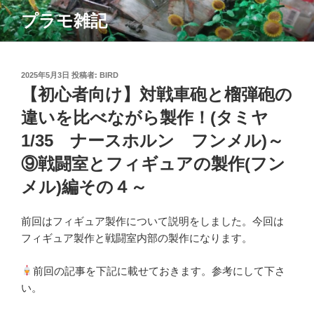
コ
プラモ雑記
ン
テ
ン
ツ
投
2025年5月3日
投稿者:
BIRD
稿
【初心者向け】対戦車砲と榴弾砲の
へ
日:
ス
違いを比べながら製作！(タミヤ
キ
1/35 ナースホルン フンメル)～
ッ
プ
⑨戦闘室とフィギュアの製作(フン
メル)編その４～
前回はフィギュア製作について説明をしました。今回は
フィギュア製作と戦闘室内部の製作になります。
前回の記事を下記に載せておきます。参考にして下さ
い。