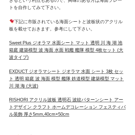
きるという利点もあるので、興味のある方は海面プレー
トを自作してみて下さい。
下記に市販されている海面シートと波板状のアクリル
板を載せておきます。参考にして下さい。
Sweet Plus ジオラマ 水面シート マット 透明 川 海 湖 池
箱庭 建築模型 波 海面 水面 戦艦 艦隊 模型 4枚セット (大
波タイプ)
EXDUCT ジオラマシート ジオラマ 水面 シート 3枚 セッ
ト 透明 箱庭 波 海面 模型 艦隊 鉄道模型 建築模型 マット
川 湖 海 (大波)
RISHORI アクリル波板 透明石 波紋パターンシート アー
トデザイン クラフト ホームデコレーション フェスティバ
ル装飾 厚さ5mm,40cm×50cm