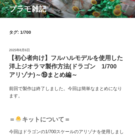
コ
プラモ雑記
ン
テ
ン
ツ
タグ:
1/700
へ
ス
投
2025年8月6日
キ
稿
【初心者向け】フルハルモデルを使用した
ッ
日:
洋上ジオラマ製作方法(ドラゴン 1/700
プ
アリゾナ)～⑲まとめ編～
前回で製作は終了しました。今回は簡単なまとめになり
ます。
＝
キットについて＝
今回はドラゴンの1/700スケールのアリゾナを使用しまし