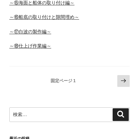
～⑮海面と船体の取り付け編～
～⑯船底の取り付けと隙間埋め～
～⑰白波の製作編～
～⑱仕上げ作業編～
投
次
固定ページ
1
の
稿
ペ
の
ー
ペ
ジ
検
検
ー
索
索:
ジ
送
最近の投稿