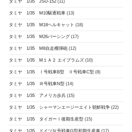
タミヤ 1/35 JSU-152
(11)
タミヤ 1/35 M10駆逐戦車
(13)
タミヤ 1/35 M18ヘルキャット
(18)
タミヤ 1/35 M26パーシング
(17)
タミヤ 1/35 M8自走榴弾砲
(12)
タミヤ 1/35 M１Ａ２ エイブラムズ
(10)
タミヤ 1/35 Ⅰ号戦車B型 Ⅱ号戦車C型
(8)
タミヤ 1/35 Ⅲ号戦車N型
(14)
タミヤ 1/35 アメリカ歩兵
(15)
タミヤ 1/35 シャーマンエージーエイト朝鮮戦争
(22)
タミヤ 1/35 タイガーⅠ後期生産型
(15)
タミヤ 1/35 ドイツⅣ号戦車G型初期生産車
(17)