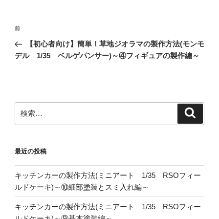
投
前
前
稿
の
【初心者向け】簡単！草地ジオラマの製作方法(モンモ
ナ
投
デル 1/35 ベルゲパンサー)～④フィギュアの製作編～
ビ
稿
ゲ
ー
シ
検
検
ョ
索
索:
ン
最近の投稿
キッチンカーの製作方法(ミニアート 1/35 RSOフィー
ルドケーキ)～⑩細部塗装とスミ入れ編～
キッチンカーの製作方法(ミニアート 1/35 RSOフィー
ルドケーキ)～⑨基本塗装編～