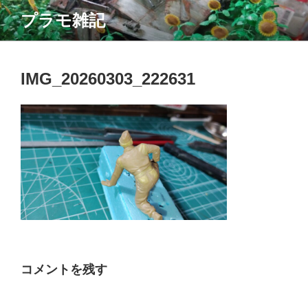
コ
プラモ雑記
ン
テ
ン
ツ
IMG_20260303_222631
へ
ス
キ
ッ
プ
コメントを残す