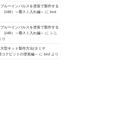
】ブルーインパルスを塗装で製作する
 1/48）～⑱スミ入れ編～
に
bird
】ブルーインパルスを塗装で製作する
 1/48）～⑱スミ入れ編～
に
シニ
より
】大型キット製作方法(タミヤ
～③コクピットの塗装編～
に
bird
より