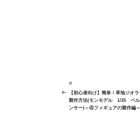
投
前
前
稿
の
【初心者向け】簡単！草地ジオラ
投
製作方法(モンモデル 1/35 ベ
ナ
稿
ンサー)～④フィギュアの製作編
ビ
ゲ
ー