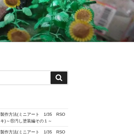
検
索
作方法(ミニアート 1/35 RSO
キ)～⑪汚し塗装編その１～
作方法(ミニアート 1/35 RSO