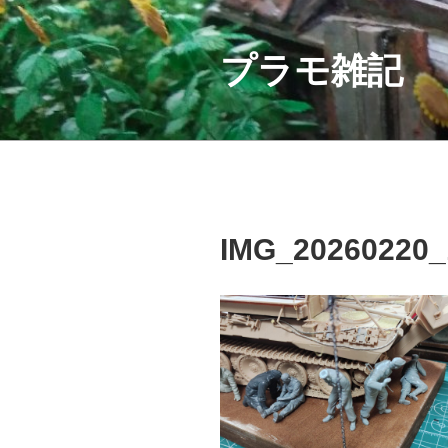
コ
ン
テ
プラモ雑記
ン
ツ
へ
ス
キ
ッ
プ
IMG_20260220_