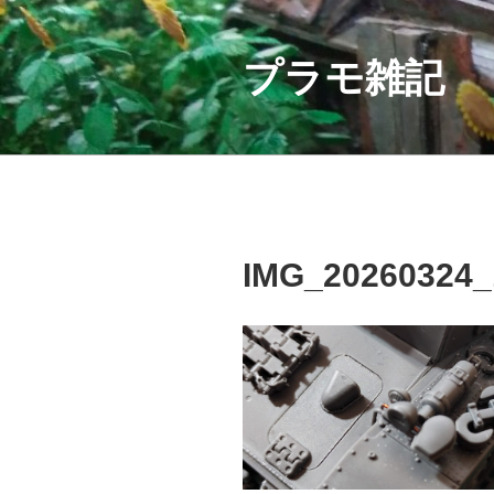
コ
ン
テ
プラモ雑記
ン
ツ
へ
ス
キ
ッ
プ
IMG_20260324_