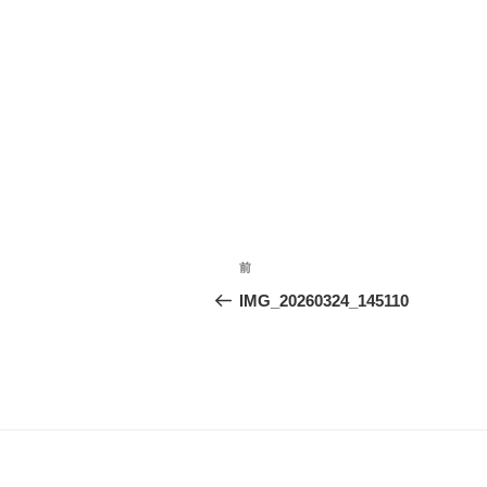
投
前
前
稿
の
IMG_20260324_145110
投
ナ
稿
ビ
ゲ
ー