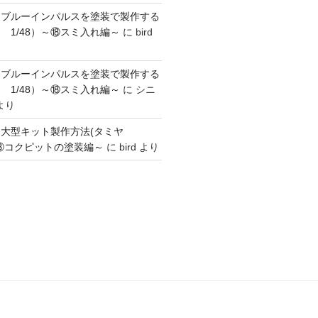
】ブルーインパルスを塗装で製作する
 1/48）～⑱スミ入れ編～
に
bird
】ブルーインパルスを塗装で製作する
 1/48）～⑱スミ入れ編～
に
シニ
より
】大型キット製作方法(タミヤ
～③コクピットの塗装編～
に
bird
より