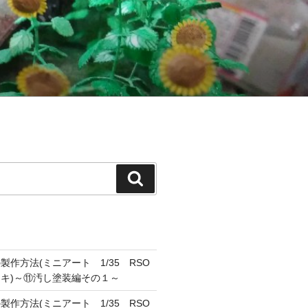
検
索
作方法(ミニアート 1/35 RSO
キ)～⑪汚し塗装編その１～
作方法(ミニアート 1/35 RSO