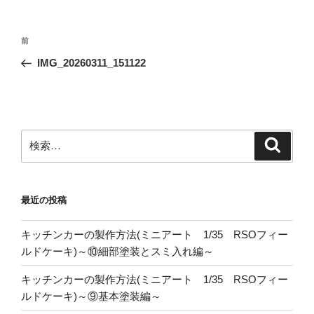
投
前
前
稿
の
IMG_20260311_151122
ナ
投
ビ
稿
ゲ
ー
検
検
シ
索
索:
ョ
ン
最近の投稿
キッチンカーの製作方法(ミニアート 1/35 RSOフィー
ルドケーキ)～⑩細部塗装とスミ入れ編～
キッチンカーの製作方法(ミニアート 1/35 RSOフィー
ルドケーキ)～⑨基本塗装編～