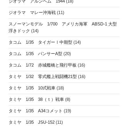
ジオラマ アルンヘム 1944
(18)
ジオラマ マレー沖海戦
(11)
スノーマンモデル 1/700 アメリカ海軍 ABSD-1 大型
浮きドック
(14)
タコム 1/35 タイガーⅠ中期型
(14)
タコム 1/35 パンサーA型
(20)
タコム 1/72 赤城艦橋と飛行甲板
(16)
タミヤ 1/32 零式艦上戦闘機21型
(16)
タミヤ 1/35 10式戦車
(18)
タミヤ 1/35 38（ｔ）戦車
(8)
タミヤ 1/35 A34コメット
(19)
タミヤ 1/35 JSU-152
(11)