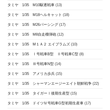
タミヤ 1/35 M10駆逐戦車
(13)
タミヤ 1/35 M18ヘルキャット
(18)
タミヤ 1/35 M26パーシング
(17)
タミヤ 1/35 M8自走榴弾砲
(12)
タミヤ 1/35 M１Ａ２ エイブラムズ
(10)
タミヤ 1/35 Ⅰ号戦車B型 Ⅱ号戦車C型
(8)
タミヤ 1/35 Ⅲ号戦車N型
(14)
タミヤ 1/35 アメリカ歩兵
(15)
タミヤ 1/35 シャーマンエージーエイト朝鮮戦争
(22)
タミヤ 1/35 タイガーⅠ後期生産型
(15)
タミヤ 1/35 ドイツⅣ号戦車G型初期生産車
(17)