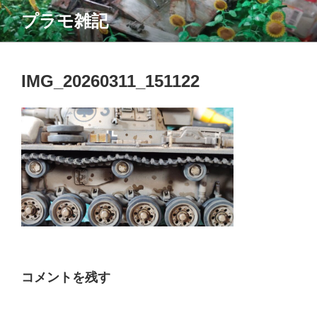
コ
プラモ雑記
ン
テ
ン
ツ
IMG_20260311_151122
へ
ス
キ
ッ
プ
コメントを残す