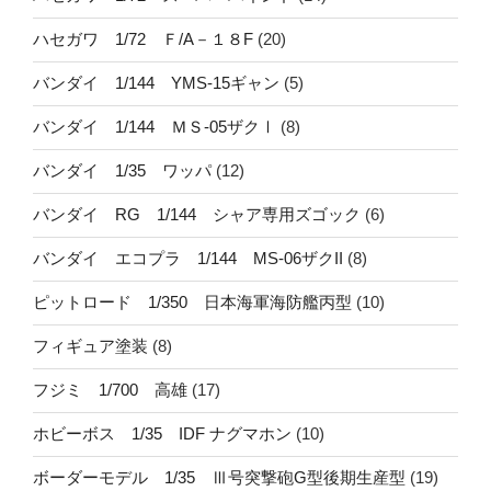
ハセガワ 1/72 Ｆ/A－１８F
(20)
バンダイ 1/144 YMS-15ギャン
(5)
バンダイ 1/144 ＭＳ-05ザクⅠ
(8)
バンダイ 1/35 ワッパ
(12)
バンダイ RG 1/144 シャア専用ズゴック
(6)
バンダイ エコプラ 1/144 MS-06ザクII
(8)
ピットロード 1/350 日本海軍海防艦丙型
(10)
フィギュア塗装
(8)
フジミ 1/700 高雄
(17)
ホビーボス 1/35 IDF ナグマホン
(10)
ボーダーモデル 1/35 Ⅲ号突撃砲G型後期生産型
(19)