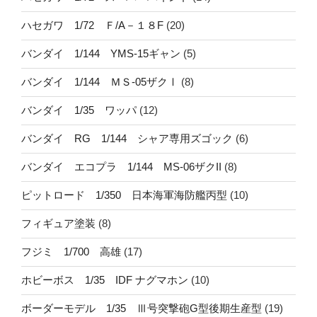
ハセガワ 1/72 Ｆ/A－１８F
(20)
バンダイ 1/144 YMS-15ギャン
(5)
バンダイ 1/144 ＭＳ-05ザクⅠ
(8)
バンダイ 1/35 ワッパ
(12)
バンダイ RG 1/144 シャア専用ズゴック
(6)
バンダイ エコプラ 1/144 MS-06ザクII
(8)
ピットロード 1/350 日本海軍海防艦丙型
(10)
フィギュア塗装
(8)
フジミ 1/700 高雄
(17)
ホビーボス 1/35 IDF ナグマホン
(10)
ボーダーモデル 1/35 Ⅲ号突撃砲G型後期生産型
(19)