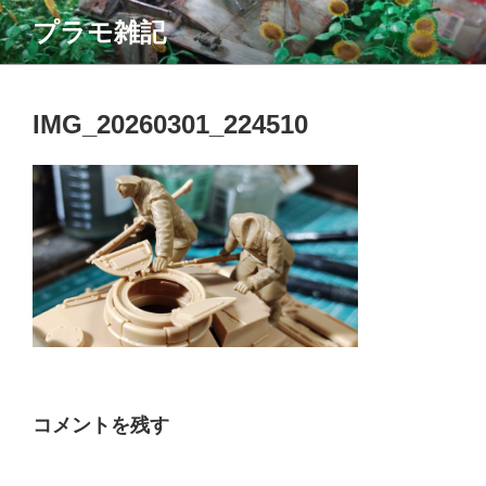
コ
プラモ雑記
ン
テ
ン
ツ
IMG_20260301_224510
へ
ス
キ
ッ
プ
コメントを残す