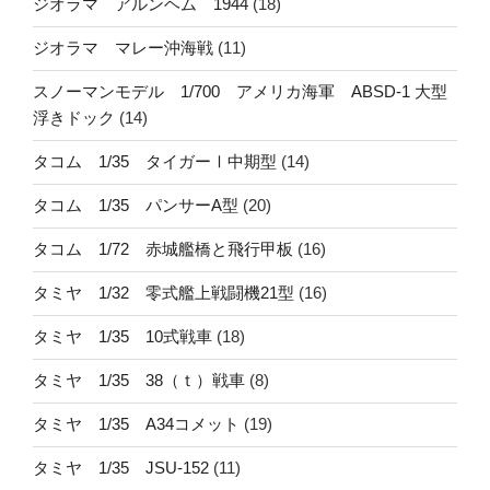
ジオラマ アルンヘム 1944
(18)
ジオラマ マレー沖海戦
(11)
スノーマンモデル 1/700 アメリカ海軍 ABSD-1 大型
浮きドック
(14)
タコム 1/35 タイガーⅠ中期型
(14)
タコム 1/35 パンサーA型
(20)
タコム 1/72 赤城艦橋と飛行甲板
(16)
タミヤ 1/32 零式艦上戦闘機21型
(16)
タミヤ 1/35 10式戦車
(18)
タミヤ 1/35 38（ｔ）戦車
(8)
タミヤ 1/35 A34コメット
(19)
タミヤ 1/35 JSU-152
(11)