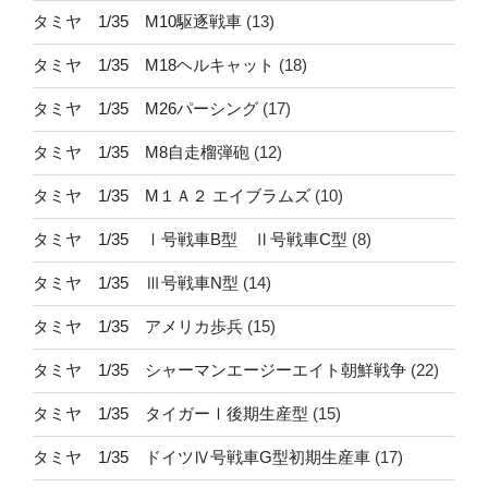
タミヤ 1/35 M10駆逐戦車
(13)
タミヤ 1/35 M18ヘルキャット
(18)
タミヤ 1/35 M26パーシング
(17)
タミヤ 1/35 M8自走榴弾砲
(12)
タミヤ 1/35 M１Ａ２ エイブラムズ
(10)
タミヤ 1/35 Ⅰ号戦車B型 Ⅱ号戦車C型
(8)
タミヤ 1/35 Ⅲ号戦車N型
(14)
タミヤ 1/35 アメリカ歩兵
(15)
タミヤ 1/35 シャーマンエージーエイト朝鮮戦争
(22)
タミヤ 1/35 タイガーⅠ後期生産型
(15)
タミヤ 1/35 ドイツⅣ号戦車G型初期生産車
(17)