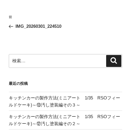
投
前
前
稿
の
IMG_20260301_224510
ナ
投
ビ
稿
ゲ
ー
検
検
シ
索
索:
ョ
ン
最近の投稿
キッチンカーの製作方法(ミニアート 1/35 RSOフィー
ルドケーキ)～⑬汚し塗装編その３～
キッチンカーの製作方法(ミニアート 1/35 RSOフィー
ルドケーキ)～⑫汚し塗装編その２～