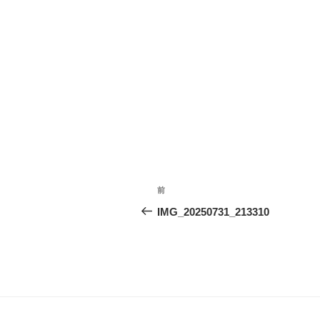
投
前
前
稿
の
IMG_20250731_213310
投
ナ
稿
ビ
ゲ
ー