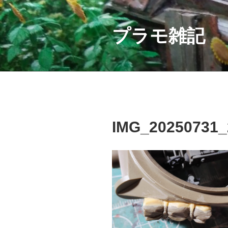
コ
ン
テ
プラモ雑記
ン
ツ
へ
ス
キ
ッ
プ
IMG_20250731_