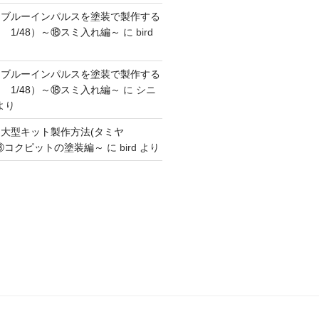
】ブルーインパルスを塗装で製作する
 1/48）～⑱スミ入れ編～
に
bird
】ブルーインパルスを塗装で製作する
 1/48）～⑱スミ入れ編～
に
シニ
より
】大型キット製作方法(タミヤ
～③コクピットの塗装編～
に
bird
より