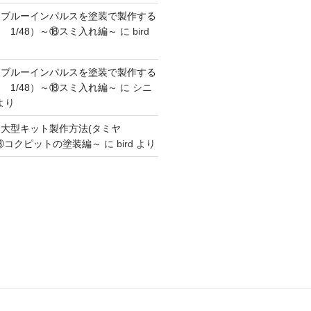
】ブルーインパルスを塗装で製作する
 1/48）～⑱スミ入れ編～
に
bird
】ブルーインパルスを塗装で製作する
 1/48）～⑱スミ入れ編～
に
シニ
より
】大型キット製作方法(タミヤ
～③コクピットの塗装編～
に
bird
より