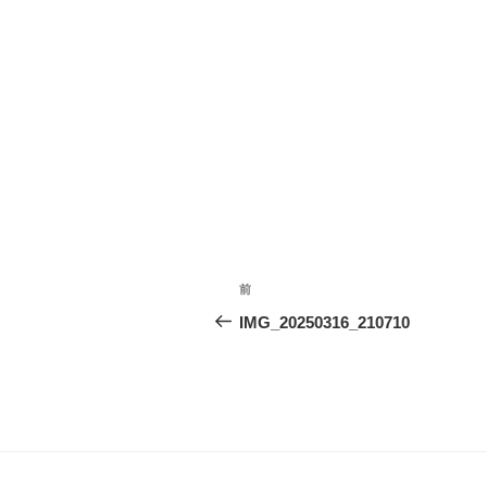
投
前
前
稿
の
IMG_20250316_210710
投
ナ
稿
ビ
ゲ
ー