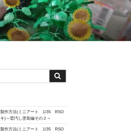
検
索
作方法(ミニアート 1/35 RSO
キ)～⑫汚し塗装編その２～
作方法(ミニアート 1/35 RSO