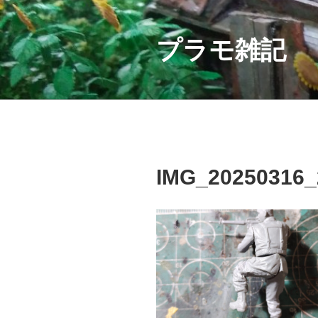
コ
ン
テ
プラモ雑記
ン
ツ
へ
ス
キ
ッ
プ
IMG_20250316_