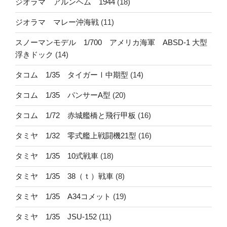
ジオラマ アルンヘム 1944
(18)
ジオラマ マレー沖海戦
(11)
スノーマンモデル 1/700 アメリカ海軍 ABSD-1 大型
浮きドック
(14)
タコム 1/35 タイガーⅠ中期型
(14)
タコム 1/35 パンサーA型
(20)
タコム 1/72 赤城艦橋と飛行甲板
(16)
タミヤ 1/32 零式艦上戦闘機21型
(16)
タミヤ 1/35 10式戦車
(18)
タミヤ 1/35 38（ｔ）戦車
(8)
タミヤ 1/35 A34コメット
(19)
タミヤ 1/35 JSU-152
(11)