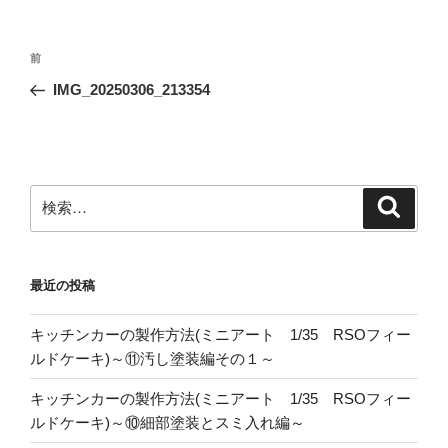
投
前
前
稿
の
IMG_20250306_213354
ナ
投
ビ
稿
ゲ
ー
検
検
シ
索
索:
ョ
ン
最近の投稿
キッチンカーの製作方法(ミニアート 1/35 RSOフィー
ルドケーキ)～⑪汚し塗装編その１～
キッチンカーの製作方法(ミニアート 1/35 RSOフィー
ルドケーキ)～⑩細部塗装とスミ入れ編～