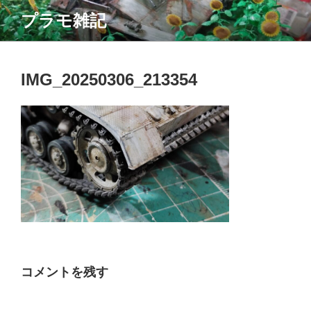
コ
プラモ雑記
ン
テ
ン
ツ
IMG_20250306_213354
へ
ス
キ
ッ
プ
コメントを残す