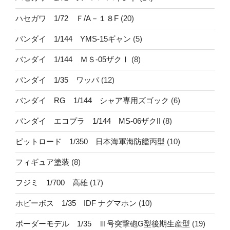
ハセガワ 1/72 Ｆ/A－１８F
(20)
バンダイ 1/144 YMS-15ギャン
(5)
バンダイ 1/144 ＭＳ-05ザクⅠ
(8)
バンダイ 1/35 ワッパ
(12)
バンダイ RG 1/144 シャア専用ズゴック
(6)
バンダイ エコプラ 1/144 MS-06ザクII
(8)
ピットロード 1/350 日本海軍海防艦丙型
(10)
フィギュア塗装
(8)
フジミ 1/700 高雄
(17)
ホビーボス 1/35 IDF ナグマホン
(10)
ボーダーモデル 1/35 Ⅲ号突撃砲G型後期生産型
(19)