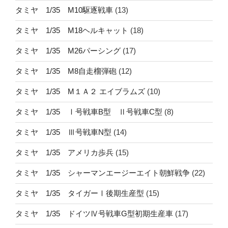
タミヤ 1/35 M10駆逐戦車
(13)
タミヤ 1/35 M18ヘルキャット
(18)
タミヤ 1/35 M26パーシング
(17)
タミヤ 1/35 M8自走榴弾砲
(12)
タミヤ 1/35 M１Ａ２ エイブラムズ
(10)
タミヤ 1/35 Ⅰ号戦車B型 Ⅱ号戦車C型
(8)
タミヤ 1/35 Ⅲ号戦車N型
(14)
タミヤ 1/35 アメリカ歩兵
(15)
タミヤ 1/35 シャーマンエージーエイト朝鮮戦争
(22)
タミヤ 1/35 タイガーⅠ後期生産型
(15)
タミヤ 1/35 ドイツⅣ号戦車G型初期生産車
(17)