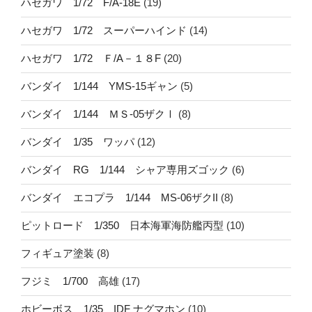
ハセガワ 1/72 F/A-18E
(19)
ハセガワ 1/72 スーパーハインド
(14)
ハセガワ 1/72 Ｆ/A－１８F
(20)
バンダイ 1/144 YMS-15ギャン
(5)
バンダイ 1/144 ＭＳ-05ザクⅠ
(8)
バンダイ 1/35 ワッパ
(12)
バンダイ RG 1/144 シャア専用ズゴック
(6)
バンダイ エコプラ 1/144 MS-06ザクII
(8)
ピットロード 1/350 日本海軍海防艦丙型
(10)
フィギュア塗装
(8)
フジミ 1/700 高雄
(17)
ホビーボス 1/35 IDF ナグマホン
(10)