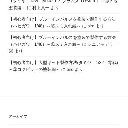
（タミヤ 1/35 M1A2エイブラムス TUSKⅡ）～④下地
塗装編～
に
村上真一
より
【初心者向け】ブルーインパルスを塗装で製作する方法
（ハセガワ 1/48）～⑱スミ入れ編～
に
bird
より
【初心者向け】ブルーインパルスを塗装で製作する方法
（ハセガワ 1/48）～⑱スミ入れ編～
に
シニアモデラー
66
より
【初心者向け】大型キット製作方法(タミヤ 1/32 零戦)
～③コクピットの塗装編～
に
bird
より
アーカイブ