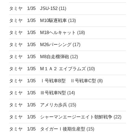
タミヤ 1/35 JSU-152
(11)
タミヤ 1/35 M10駆逐戦車
(13)
タミヤ 1/35 M18ヘルキャット
(18)
タミヤ 1/35 M26パーシング
(17)
タミヤ 1/35 M8自走榴弾砲
(12)
タミヤ 1/35 M１Ａ２ エイブラムズ
(10)
タミヤ 1/35 Ⅰ号戦車B型 Ⅱ号戦車C型
(8)
タミヤ 1/35 Ⅲ号戦車N型
(14)
タミヤ 1/35 アメリカ歩兵
(15)
タミヤ 1/35 シャーマンエージーエイト朝鮮戦争
(22)
タミヤ 1/35 タイガーⅠ後期生産型
(15)