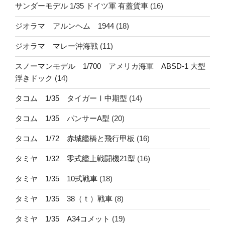
サンダーモデル 1/35 ドイツ軍 有蓋貨車
(16)
ジオラマ アルンヘム 1944
(18)
ジオラマ マレー沖海戦
(11)
スノーマンモデル 1/700 アメリカ海軍 ABSD-1 大型
浮きドック
(14)
タコム 1/35 タイガーⅠ中期型
(14)
タコム 1/35 パンサーA型
(20)
タコム 1/72 赤城艦橋と飛行甲板
(16)
タミヤ 1/32 零式艦上戦闘機21型
(16)
タミヤ 1/35 10式戦車
(18)
タミヤ 1/35 38（ｔ）戦車
(8)
タミヤ 1/35 A34コメット
(19)