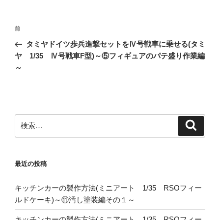
投
前
前
稿
の
タミヤドイツ歩兵進撃セットをⅣ号戦車に乗せる(タミ
ナ
投
ヤ 1/35 Ⅳ号戦車F型)～⑤フィギュアのパテ盛り作業編
ビ
稿
～
ゲ
ー
シ
ョ
検
検
索
索:
ン
最近の投稿
キッチンカーの製作方法(ミニアート 1/35 RSOフィー
ルドケーキ)～⑪汚し塗装編その１～
キッチンカーの製作方法(ミニアート 1/35 RSOフィー