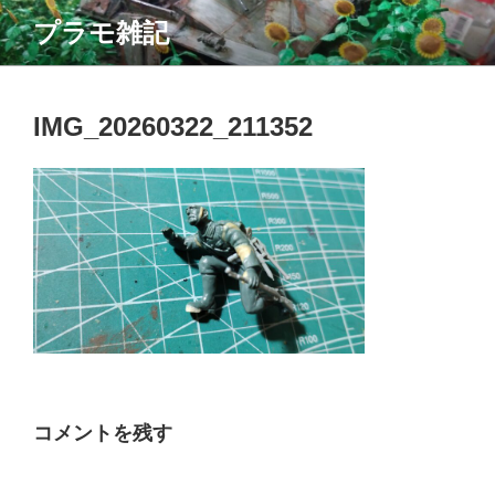
コ
プラモ雑記
ン
テ
ン
ツ
IMG_20260322_211352
へ
ス
キ
ッ
プ
コメントを残す