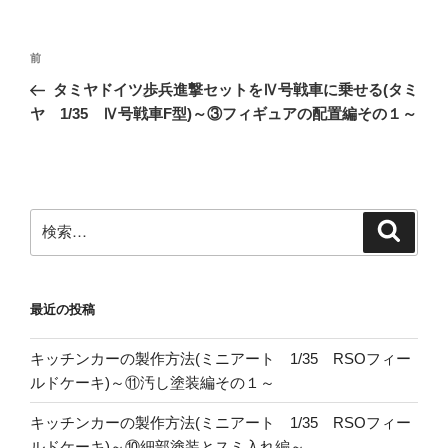
投
前
前
稿
の
タミヤドイツ歩兵進撃セットをⅣ号戦車に乗せる(タミ
ナ
投
ヤ 1/35 Ⅳ号戦車F型)～③フィギュアの配置編その１～
ビ
稿
ゲ
ー
シ
検
検
ョ
索
索:
ン
最近の投稿
キッチンカーの製作方法(ミニアート 1/35 RSOフィー
ルドケーキ)～⑪汚し塗装編その１～
キッチンカーの製作方法(ミニアート 1/35 RSOフィー
ルドケーキ)～⑩細部塗装とスミ入れ編～