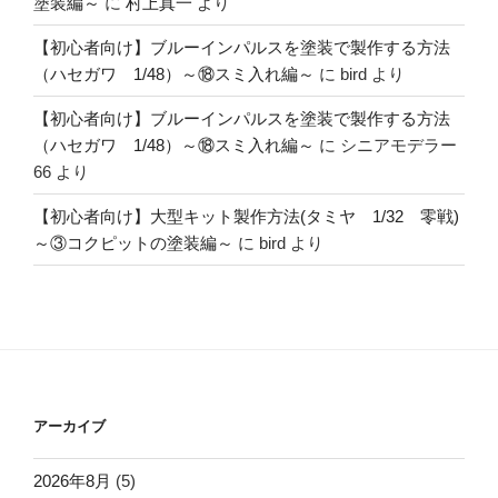
塗装編～
に
村上真一
より
【初心者向け】ブルーインパルスを塗装で製作する方法
（ハセガワ 1/48）～⑱スミ入れ編～
に
bird
より
【初心者向け】ブルーインパルスを塗装で製作する方法
（ハセガワ 1/48）～⑱スミ入れ編～
に
シニアモデラー
66
より
【初心者向け】大型キット製作方法(タミヤ 1/32 零戦)
～③コクピットの塗装編～
に
bird
より
アーカイブ
2026年8月
(5)