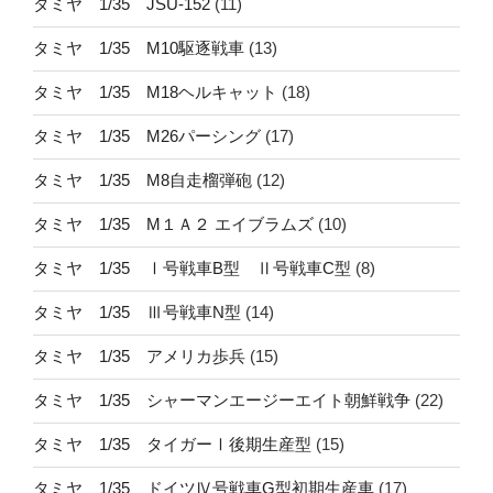
タミヤ 1/35 JSU-152
(11)
タミヤ 1/35 M10駆逐戦車
(13)
タミヤ 1/35 M18ヘルキャット
(18)
タミヤ 1/35 M26パーシング
(17)
タミヤ 1/35 M8自走榴弾砲
(12)
タミヤ 1/35 M１Ａ２ エイブラムズ
(10)
タミヤ 1/35 Ⅰ号戦車B型 Ⅱ号戦車C型
(8)
タミヤ 1/35 Ⅲ号戦車N型
(14)
タミヤ 1/35 アメリカ歩兵
(15)
タミヤ 1/35 シャーマンエージーエイト朝鮮戦争
(22)
タミヤ 1/35 タイガーⅠ後期生産型
(15)
タミヤ 1/35 ドイツⅣ号戦車G型初期生産車
(17)