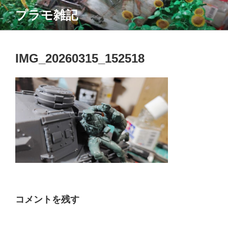
コ
プラモ雑記
ン
テ
ン
ツ
IMG_20260315_152518
へ
ス
キ
ッ
プ
コメントを残す