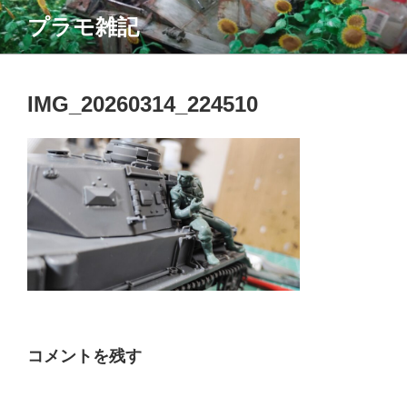
コ
プラモ雑記
ン
テ
ン
ツ
IMG_20260314_224510
へ
ス
キ
ッ
プ
コメントを残す