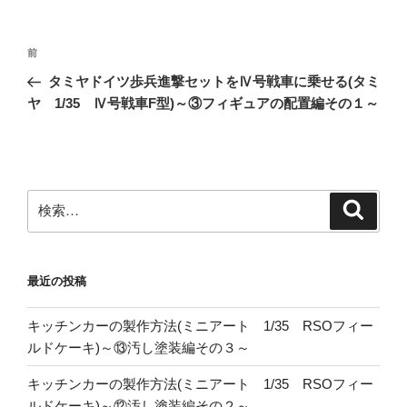
投
前
前
稿
の
タミヤドイツ歩兵進撃セットをⅣ号戦車に乗せる(タミ
ナ
投
ヤ 1/35 Ⅳ号戦車F型)～③フィギュアの配置編その１～
ビ
稿
ゲ
ー
シ
検
検
ョ
索
索:
ン
最近の投稿
キッチンカーの製作方法(ミニアート 1/35 RSOフィー
ルドケーキ)～⑬汚し塗装編その３～
キッチンカーの製作方法(ミニアート 1/35 RSOフィー
ルドケーキ)～⑫汚し塗装編その２～