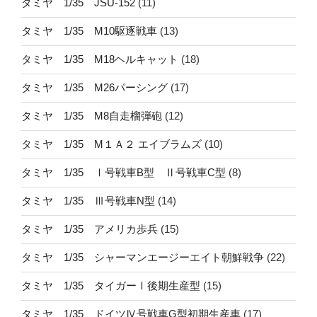
タミヤ 1/35 JSU-152
(11)
タミヤ 1/35 M10駆逐戦車
(13)
タミヤ 1/35 M18ヘルキャット
(18)
タミヤ 1/35 M26パーシング
(17)
タミヤ 1/35 M8自走榴弾砲
(12)
タミヤ 1/35 M１Ａ２ エイブラムズ
(10)
タミヤ 1/35 Ⅰ号戦車B型 Ⅱ号戦車C型
(8)
タミヤ 1/35 Ⅲ号戦車N型
(14)
タミヤ 1/35 アメリカ歩兵
(15)
タミヤ 1/35 シャーマンエージーエイト朝鮮戦争
(22)
タミヤ 1/35 タイガーⅠ後期生産型
(15)
タミヤ 1/35 ドイツⅣ号戦車G型初期生産車
(17)