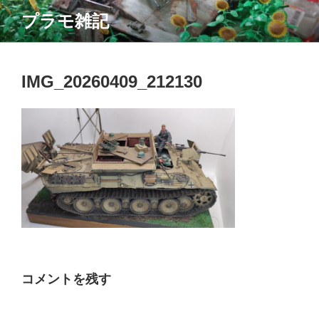
コ
プラモ雑記
ン
テ
ン
ツ
IMG_20260409_212130
へ
ス
キ
ッ
プ
コメントを残す