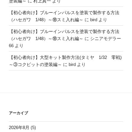
塗装編～
に
村上真一
より
【初心者向け】ブルーインパルスを塗装で製作する方法
（ハセガワ 1/48）～⑱スミ入れ編～
に
bird
より
【初心者向け】ブルーインパルスを塗装で製作する方法
（ハセガワ 1/48）～⑱スミ入れ編～
に
シニアモデラー
66
より
【初心者向け】大型キット製作方法(タミヤ 1/32 零戦)
～③コクピットの塗装編～
に
bird
より
アーカイブ
2026年8月
(5)