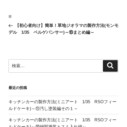
投
前
前
稿
の
【初心者向け】簡単！草地ジオラマの製作方法(モンモ
ナ
投
デル 1/35 ベルゲパンサー)～⑯まとめ編～
ビ
稿
ゲ
ー
シ
検
検
ョ
索
索:
ン
最近の投稿
キッチンカーの製作方法(ミニアート 1/35 RSOフィー
ルドケーキ)～⑪汚し塗装編その１～
キッチンカーの製作方法(ミニアート 1/35 RSOフィー
ルドケーキ)～⑩細部塗装とスミ入れ編～