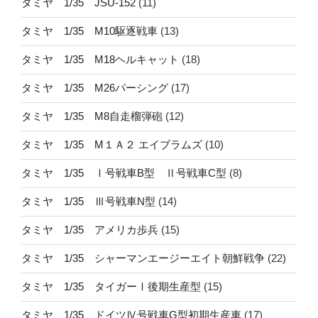
タミヤ 1/35 JSU-152
(11)
タミヤ 1/35 M10駆逐戦車
(13)
タミヤ 1/35 M18ヘルキャット
(18)
タミヤ 1/35 M26パーシング
(17)
タミヤ 1/35 M8自走榴弾砲
(12)
タミヤ 1/35 M１Ａ２ エイブラムズ
(10)
タミヤ 1/35 Ⅰ号戦車B型 Ⅱ号戦車C型
(8)
タミヤ 1/35 Ⅲ号戦車N型
(14)
タミヤ 1/35 アメリカ歩兵
(15)
タミヤ 1/35 シャーマンエージーエイト朝鮮戦争
(22)
タミヤ 1/35 タイガーⅠ後期生産型
(15)
タミヤ 1/35 ドイツⅣ号戦車G型初期生産車
(17)