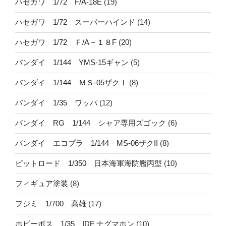
ハセガワ 1/72 F/A-18E
(19)
ハセガワ 1/72 スーパーハインド
(14)
ハセガワ 1/72 Ｆ/A－１８F
(20)
バンダイ 1/144 YMS-15ギャン
(5)
バンダイ 1/144 ＭＳ-05ザクⅠ
(8)
バンダイ 1/35 ワッパ
(12)
バンダイ RG 1/144 シャア専用ズゴック
(6)
バンダイ エコプラ 1/144 MS-06ザクII
(8)
ピットロード 1/350 日本海軍海防艦丙型
(10)
フィギュア塗装
(8)
フジミ 1/700 高雄
(17)
ホビーボス 1/35 IDF ナグマホン
(10)