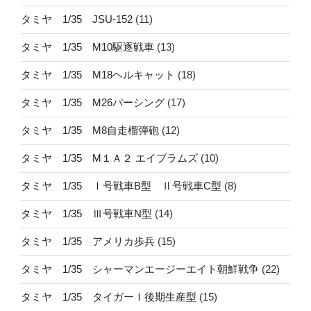
タミヤ 1/35 JSU-152
(11)
タミヤ 1/35 M10駆逐戦車
(13)
タミヤ 1/35 M18ヘルキャット
(18)
タミヤ 1/35 M26パーシング
(17)
タミヤ 1/35 M8自走榴弾砲
(12)
タミヤ 1/35 M１Ａ２ エイブラムズ
(10)
タミヤ 1/35 Ⅰ号戦車B型 Ⅱ号戦車C型
(8)
タミヤ 1/35 Ⅲ号戦車N型
(14)
タミヤ 1/35 アメリカ歩兵
(15)
タミヤ 1/35 シャーマンエージーエイト朝鮮戦争
(22)
タミヤ 1/35 タイガーⅠ後期生産型
(15)