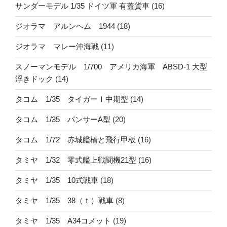
サンダーモデル 1/35 ドイツ軍 有蓋貨車
(16)
ジオラマ アルンヘム 1944
(18)
ジオラマ マレー沖海戦
(11)
スノーマンモデル 1/700 アメリカ海軍 ABSD-1 大型
浮きドック
(14)
タコム 1/35 タイガーⅠ中期型
(14)
タコム 1/35 パンサーA型
(20)
タコム 1/72 赤城艦橋と飛行甲板
(16)
タミヤ 1/32 零式艦上戦闘機21型
(16)
タミヤ 1/35 10式戦車
(18)
タミヤ 1/35 38（ｔ）戦車
(8)
タミヤ 1/35 A34コメット
(19)