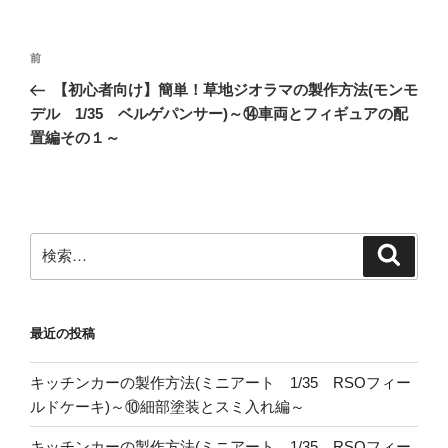
投
前
前
稿
の
【初心者向け】簡単！草地ジオラマの製作方法(モンモ
ナ
投
デル 1/35 ベルゲパンサー)～⑭車両とフィギュアの配
ビ
稿
置編その１～
ゲ
ー
シ
ョ
検
検
索
索:
ン
最近の投稿
キッチンカーの製作方法(ミニアート 1/35 RSOフィー
ルドケーキ)～⑩細部塗装とスミ入れ編～
キッチンカーの製作方法(ミニアート 1/35 RSOフィー