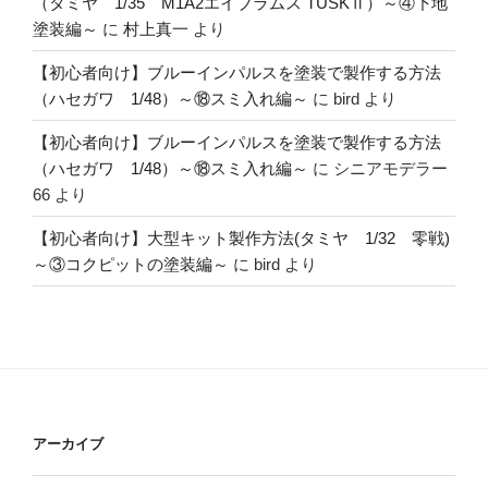
（タミヤ 1/35 M1A2エイブラムス TUSKⅡ）～④下地
塗装編～
に
村上真一
より
【初心者向け】ブルーインパルスを塗装で製作する方法
（ハセガワ 1/48）～⑱スミ入れ編～
に
bird
より
【初心者向け】ブルーインパルスを塗装で製作する方法
（ハセガワ 1/48）～⑱スミ入れ編～
に
シニアモデラー
66
より
【初心者向け】大型キット製作方法(タミヤ 1/32 零戦)
～③コクピットの塗装編～
に
bird
より
アーカイブ