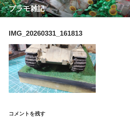
コ
プラモ雑記
ン
テ
ン
ツ
IMG_20260331_161813
へ
ス
キ
ッ
プ
コメントを残す