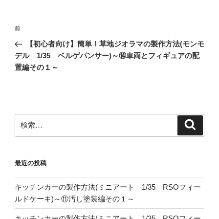
投
前
前
稿
の
【初心者向け】簡単！草地ジオラマの製作方法(モンモ
ナ
投
デル 1/35 ベルゲパンサー)～⑭車両とフィギュアの配
ビ
稿
置編その１～
ゲ
ー
シ
ョ
検
検
索
索:
ン
最近の投稿
キッチンカーの製作方法(ミニアート 1/35 RSOフィー
ルドケーキ)～⑪汚し塗装編その１～
キッチンカーの製作方法(ミニアート 1/35 RSOフィー