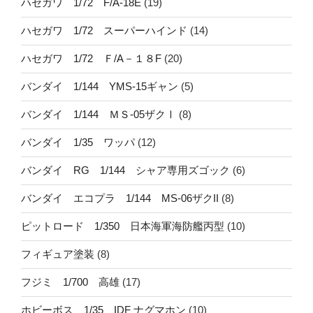
ハセガワ 1/72 F/A-18E
(19)
ハセガワ 1/72 スーパーハインド
(14)
ハセガワ 1/72 Ｆ/A－１８F
(20)
バンダイ 1/144 YMS-15ギャン
(5)
バンダイ 1/144 ＭＳ-05ザクⅠ
(8)
バンダイ 1/35 ワッパ
(12)
バンダイ RG 1/144 シャア専用ズゴック
(6)
バンダイ エコプラ 1/144 MS-06ザクII
(8)
ピットロード 1/350 日本海軍海防艦丙型
(10)
フィギュア塗装
(8)
フジミ 1/700 高雄
(17)
ホビーボス 1/35 IDF ナグマホン
(10)