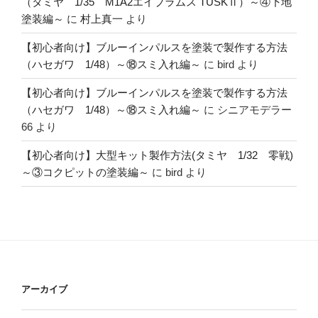
（タミヤ 1/35 M1A2エイブラムス TUSKⅡ）～④下地
塗装編～
に
村上真一
より
【初心者向け】ブルーインパルスを塗装で製作する方法
（ハセガワ 1/48）～⑱スミ入れ編～
に
bird
より
【初心者向け】ブルーインパルスを塗装で製作する方法
（ハセガワ 1/48）～⑱スミ入れ編～
に
シニアモデラー
66
より
【初心者向け】大型キット製作方法(タミヤ 1/32 零戦)
～③コクピットの塗装編～
に
bird
より
アーカイブ