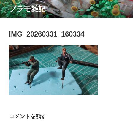
コ
プラモ雑記
ン
テ
ン
ツ
IMG_20260331_160334
へ
ス
キ
ッ
プ
コメントを残す