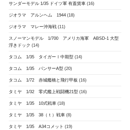
サンダーモデル 1/35 ドイツ軍 有蓋貨車
(16)
ジオラマ アルンヘム 1944
(18)
ジオラマ マレー沖海戦
(11)
スノーマンモデル 1/700 アメリカ海軍 ABSD-1 大型
浮きドック
(14)
タコム 1/35 タイガーⅠ中期型
(14)
タコム 1/35 パンサーA型
(20)
タコム 1/72 赤城艦橋と飛行甲板
(16)
タミヤ 1/32 零式艦上戦闘機21型
(16)
タミヤ 1/35 10式戦車
(18)
タミヤ 1/35 38（ｔ）戦車
(8)
タミヤ 1/35 A34コメット
(19)