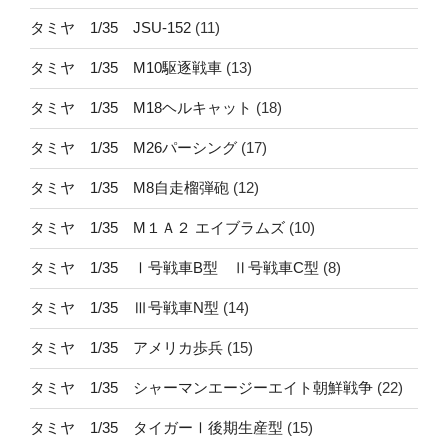
タミヤ 1/35 JSU-152
(11)
タミヤ 1/35 M10駆逐戦車
(13)
タミヤ 1/35 M18ヘルキャット
(18)
タミヤ 1/35 M26パーシング
(17)
タミヤ 1/35 M8自走榴弾砲
(12)
タミヤ 1/35 M１Ａ２ エイブラムズ
(10)
タミヤ 1/35 Ⅰ号戦車B型 Ⅱ号戦車C型
(8)
タミヤ 1/35 Ⅲ号戦車N型
(14)
タミヤ 1/35 アメリカ歩兵
(15)
タミヤ 1/35 シャーマンエージーエイト朝鮮戦争
(22)
タミヤ 1/35 タイガーⅠ後期生産型
(15)