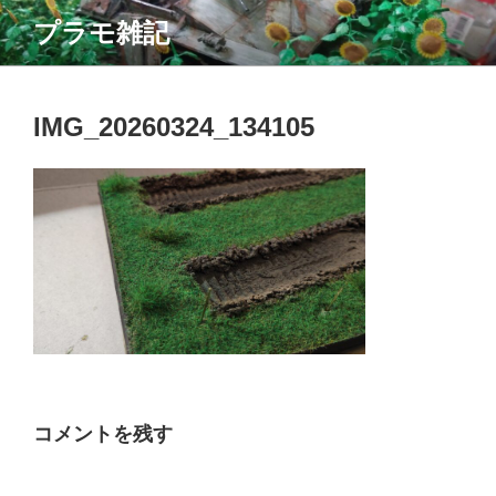
コ
プラモ雑記
ン
テ
ン
ツ
IMG_20260324_134105
へ
ス
キ
ッ
プ
コメントを残す