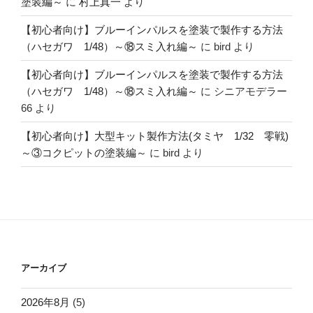
塗装編～
に
村上真一
より
【初心者向け】ブルーインパルスを塗装で製作する方法
（ハセガワ 1/48）～⑱スミ入れ編～
に
bird
より
【初心者向け】ブルーインパルスを塗装で製作する方法
（ハセガワ 1/48）～⑱スミ入れ編～
に
シニアモデラー
66
より
【初心者向け】大型キット製作方法(タミヤ 1/32 零戦)
～③コクピットの塗装編～
に
bird
より
アーカイブ
2026年8月
(5)