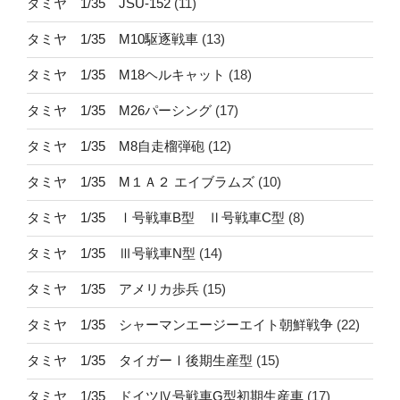
タミヤ 1/35 JSU-152
(11)
タミヤ 1/35 M10駆逐戦車
(13)
タミヤ 1/35 M18ヘルキャット
(18)
タミヤ 1/35 M26パーシング
(17)
タミヤ 1/35 M8自走榴弾砲
(12)
タミヤ 1/35 M１Ａ２ エイブラムズ
(10)
タミヤ 1/35 Ⅰ号戦車B型 Ⅱ号戦車C型
(8)
タミヤ 1/35 Ⅲ号戦車N型
(14)
タミヤ 1/35 アメリカ歩兵
(15)
タミヤ 1/35 シャーマンエージーエイト朝鮮戦争
(22)
タミヤ 1/35 タイガーⅠ後期生産型
(15)
タミヤ 1/35 ドイツⅣ号戦車G型初期生産車
(17)