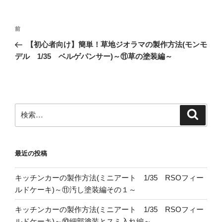
投
前
前
稿
の
【初心者向け】簡単！草地ジオラマの製作方法(モンモ
ナ
投
デル 1/35 ベルゲパンサー)～⑪草の塗装編～
ビ
稿
ゲ
ー
シ
検
検
ョ
索
索:
ン
最近の投稿
キッチンカーの製作方法(ミニアート 1/35 RSOフィー
ルドケーキ)～⑪汚し塗装編その１～
キッチンカーの製作方法(ミニアート 1/35 RSOフィー
ルドケーキ)～⑩細部塗装とスミ入れ編～