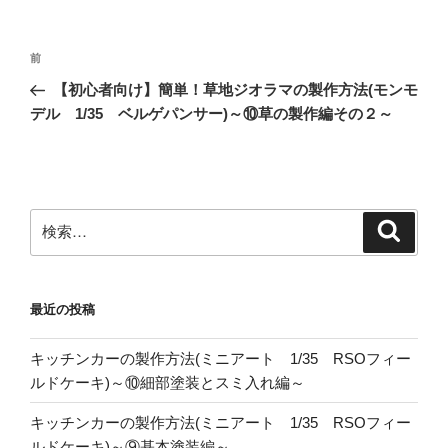
投
前
前
稿
の
【初心者向け】簡単！草地ジオラマの製作方法(モンモ
ナ
投
デル 1/35 ベルゲパンサー)～⑩草の製作編その２～
ビ
稿
ゲ
ー
シ
検
検
ョ
索
索:
ン
最近の投稿
キッチンカーの製作方法(ミニアート 1/35 RSOフィー
ルドケーキ)～⑩細部塗装とスミ入れ編～
キッチンカーの製作方法(ミニアート 1/35 RSOフィー
ルドケーキ)～⑨基本塗装編～