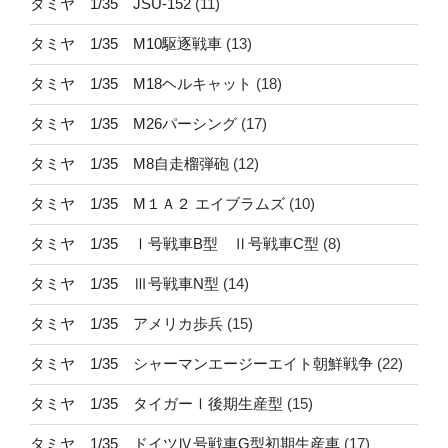
タミヤ 1/35 JSU-152
(11)
タミヤ 1/35 M10駆逐戦車
(13)
タミヤ 1/35 M18ヘルキャット
(18)
タミヤ 1/35 M26パーシング
(17)
タミヤ 1/35 M8自走榴弾砲
(12)
タミヤ 1/35 M１Ａ２ エイブラムズ
(10)
タミヤ 1/35 Ⅰ号戦車B型 Ⅱ号戦車C型
(8)
タミヤ 1/35 Ⅲ号戦車N型
(14)
タミヤ 1/35 アメリカ歩兵
(15)
タミヤ 1/35 シャーマンエージーエイト朝鮮戦争
(22)
タミヤ 1/35 タイガーⅠ後期生産型
(15)
タミヤ 1/35 ドイツⅣ号戦車G型初期生産車
(17)