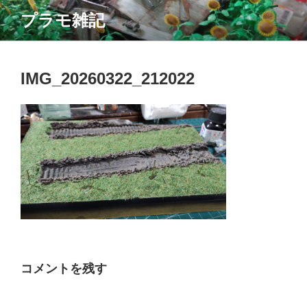
コ
プラモ雑記
ン
テ
ン
ツ
IMG_20260322_212022
へ
ス
キ
ッ
プ
コメントを残す