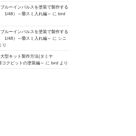
】ブルーインパルスを塗装で製作する
 1/48）～⑱スミ入れ編～
に
bird
】ブルーインパルスを塗装で製作する
 1/48）～⑱スミ入れ編～
に
シニ
より
】大型キット製作方法(タミヤ
～③コクピットの塗装編～
に
bird
より