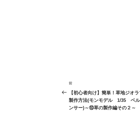
投
前
前
稿
の
【初心者向け】簡単！草地ジオラ
投
製作方法(モンモデル 1/35 ベ
ナ
稿
ンサー)～⑩草の製作編その２～
ビ
ゲ
ー