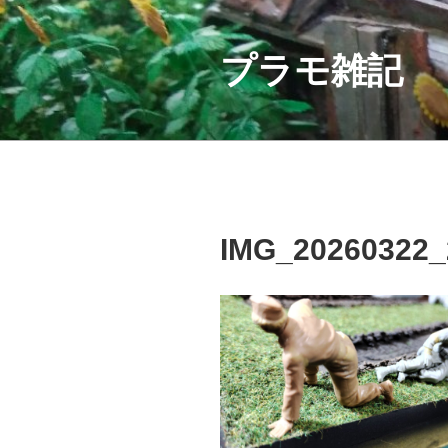
コ
ン
テ
プラモ雑記
ン
ツ
へ
ス
キ
ッ
プ
IMG_20260322_