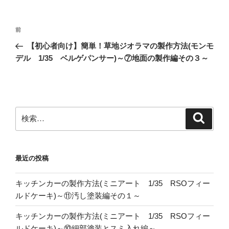
投
前
前
稿
の
【初心者向け】簡単！草地ジオラマの製作方法(モンモ
ナ
投
デル 1/35 ベルゲパンサー)～⑦地面の製作編その３～
ビ
稿
ゲ
ー
シ
検
検
ョ
索
索:
ン
最近の投稿
キッチンカーの製作方法(ミニアート 1/35 RSOフィー
ルドケーキ)～⑪汚し塗装編その１～
キッチンカーの製作方法(ミニアート 1/35 RSOフィー
ルドケーキ)～⑩細部塗装とスミ入れ編～