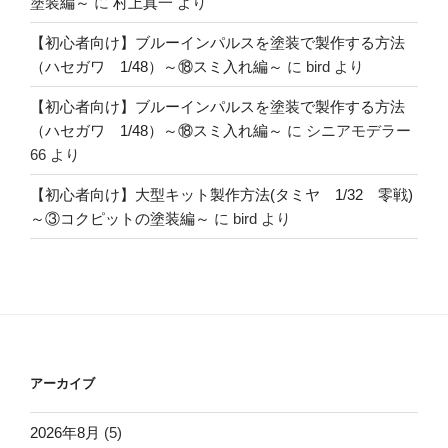
塗装編～
に
村上真一
より
【初心者向け】ブルーインパルスを塗装で製作する方法
（ハセガワ 1/48）～⑱スミ入れ編～
に
bird
より
【初心者向け】ブルーインパルスを塗装で製作する方法
（ハセガワ 1/48）～⑱スミ入れ編～
に
シニアモデラー
66
より
【初心者向け】大型キット製作方法(タミヤ 1/32 零戦)
～③コクピットの塗装編～
に
bird
より
アーカイブ
2026年8月
(5)