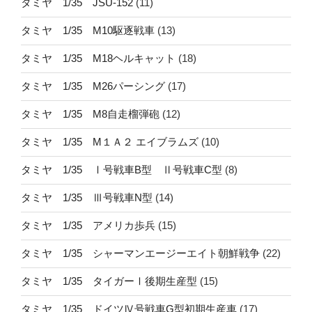
タミヤ 1/35 JSU-152
(11)
タミヤ 1/35 M10駆逐戦車
(13)
タミヤ 1/35 M18ヘルキャット
(18)
タミヤ 1/35 M26パーシング
(17)
タミヤ 1/35 M8自走榴弾砲
(12)
タミヤ 1/35 M１Ａ２ エイブラムズ
(10)
タミヤ 1/35 Ⅰ号戦車B型 Ⅱ号戦車C型
(8)
タミヤ 1/35 Ⅲ号戦車N型
(14)
タミヤ 1/35 アメリカ歩兵
(15)
タミヤ 1/35 シャーマンエージーエイト朝鮮戦争
(22)
タミヤ 1/35 タイガーⅠ後期生産型
(15)
タミヤ 1/35 ドイツⅣ号戦車G型初期生産車
(17)