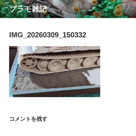
コ
プラモ雑記
ン
テ
ン
ツ
IMG_20260309_150332
へ
ス
キ
ッ
プ
コメントを残す