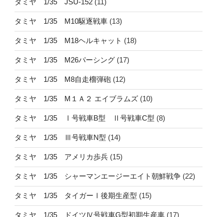
タミヤ 1/35 JSU-152
(11)
タミヤ 1/35 M10駆逐戦車
(13)
タミヤ 1/35 M18ヘルキャット
(18)
タミヤ 1/35 M26パーシング
(17)
タミヤ 1/35 M8自走榴弾砲
(12)
タミヤ 1/35 M１Ａ２ エイブラムズ
(10)
タミヤ 1/35 Ⅰ号戦車B型 Ⅱ号戦車C型
(8)
タミヤ 1/35 Ⅲ号戦車N型
(14)
タミヤ 1/35 アメリカ歩兵
(15)
タミヤ 1/35 シャーマンエージーエイト朝鮮戦争
(22)
タミヤ 1/35 タイガーⅠ後期生産型
(15)
タミヤ 1/35 ドイツⅣ号戦車G型初期生産車
(17)