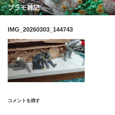
コ
プラモ雑記
ン
テ
ン
ツ
IMG_20260303_144743
へ
ス
キ
ッ
プ
コメントを残す