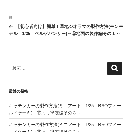
投
前
前
稿
の
【初心者向け】簡単！草地ジオラマの製作方法(モンモ
ナ
投
デル 1/35 ベルゲパンサー)～⑤地面の製作編その１～
ビ
稿
ゲ
ー
シ
検
検
ョ
索
索:
ン
最近の投稿
キッチンカーの製作方法(ミニアート 1/35 RSOフィー
ルドケーキ)～⑬汚し塗装編その３～
キッチンカーの製作方法(ミニアート 1/35 RSOフィー
ルドケーキ)～⑫汚し塗装編その２～