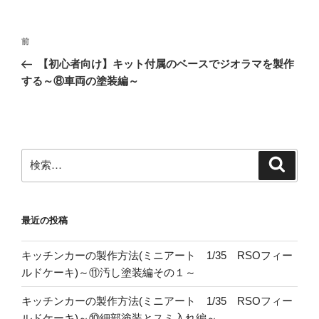
投
前
前
稿
の
【初心者向け】キット付属のベースでジオラマを製作
ナ
投
する～⑧車両の塗装編～
ビ
稿
ゲ
ー
シ
検
検
ョ
索
索:
ン
最近の投稿
キッチンカーの製作方法(ミニアート 1/35 RSOフィー
ルドケーキ)～⑪汚し塗装編その１～
キッチンカーの製作方法(ミニアート 1/35 RSOフィー
ルドケーキ)～⑩細部塗装とスミ入れ編～