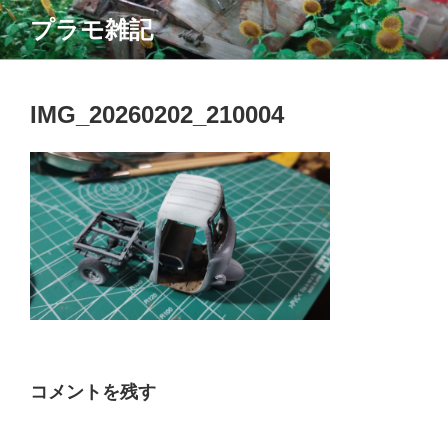
コ
プラモ雑記
ン
テ
ン
ツ
IMG_20260202_210004
へ
ス
キ
ッ
プ
コメントを残す