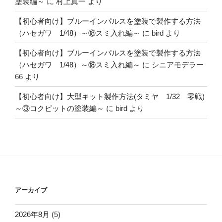
塗装編～
に
村上真一
より
【初心者向け】ブルーインパルスを塗装で製作する方法
（ハセガワ 1/48）～⑱スミ入れ編～
に
bird
より
【初心者向け】ブルーインパルスを塗装で製作する方法
（ハセガワ 1/48）～⑱スミ入れ編～
に
シニアモデラー
66
より
【初心者向け】大型キット製作方法(タミヤ 1/32 零戦)
～③コクピットの塗装編～
に
bird
より
アーカイブ
2026年8月
(5)