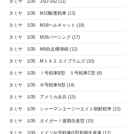
タミヤ 1/35 JSU-152
(11)
タミヤ 1/35 M10駆逐戦車
(13)
タミヤ 1/35 M18ヘルキャット
(18)
タミヤ 1/35 M26パーシング
(17)
タミヤ 1/35 M8自走榴弾砲
(12)
タミヤ 1/35 M１Ａ２ エイブラムズ
(10)
タミヤ 1/35 Ⅰ号戦車B型 Ⅱ号戦車C型
(8)
タミヤ 1/35 Ⅲ号戦車N型
(14)
タミヤ 1/35 アメリカ歩兵
(15)
タミヤ 1/35 シャーマンエージーエイト朝鮮戦争
(22)
タミヤ 1/35 タイガーⅠ後期生産型
(15)
タミヤ 1/35 ドイツⅣ号戦車G型初期生産車
(17)