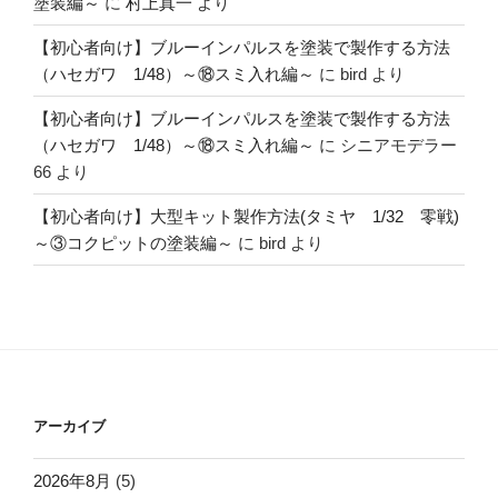
塗装編～
に
村上真一
より
【初心者向け】ブルーインパルスを塗装で製作する方法
（ハセガワ 1/48）～⑱スミ入れ編～
に
bird
より
【初心者向け】ブルーインパルスを塗装で製作する方法
（ハセガワ 1/48）～⑱スミ入れ編～
に
シニアモデラー
66
より
【初心者向け】大型キット製作方法(タミヤ 1/32 零戦)
～③コクピットの塗装編～
に
bird
より
アーカイブ
2026年8月
(5)