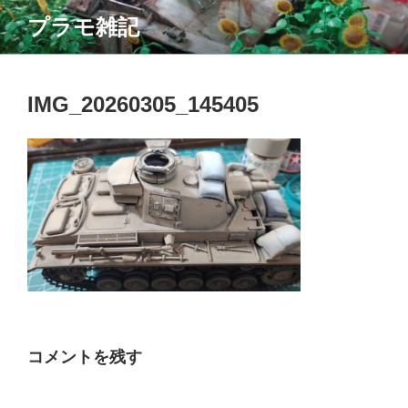
コ
プラモ雑記
ン
テ
ン
ツ
IMG_20260305_145405
へ
ス
キ
ッ
プ
コメントを残す