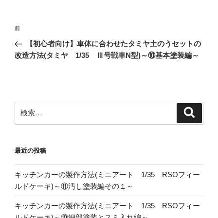
投
前
前
稿
の
【初心者向け】車体に合わせたタミヤ土のうセットの
ナ
投
改造方法(タミヤ 1/35 Ⅲ号戦車N型)～⑩基本塗装編～
ビ
稿
ゲ
ー
シ
検
検
ョ
索
索:
ン
最近の投稿
キッチンカーの製作方法(ミニアート 1/35 RSOフィー
ルドケーキ)～⑪汚し塗装編その１～
キッチンカーの製作方法(ミニアート 1/35 RSOフィー
ルドケーキ)～⑩細部塗装とスミ入れ編～