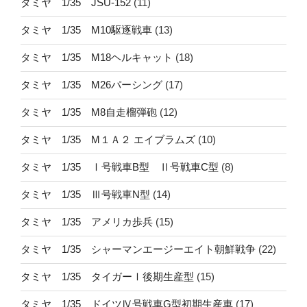
タミヤ 1/35 JSU-152
(11)
タミヤ 1/35 M10駆逐戦車
(13)
タミヤ 1/35 M18ヘルキャット
(18)
タミヤ 1/35 M26パーシング
(17)
タミヤ 1/35 M8自走榴弾砲
(12)
タミヤ 1/35 M１Ａ２ エイブラムズ
(10)
タミヤ 1/35 Ⅰ号戦車B型 Ⅱ号戦車C型
(8)
タミヤ 1/35 Ⅲ号戦車N型
(14)
タミヤ 1/35 アメリカ歩兵
(15)
タミヤ 1/35 シャーマンエージーエイト朝鮮戦争
(22)
タミヤ 1/35 タイガーⅠ後期生産型
(15)
タミヤ 1/35 ドイツⅣ号戦車G型初期生産車
(17)