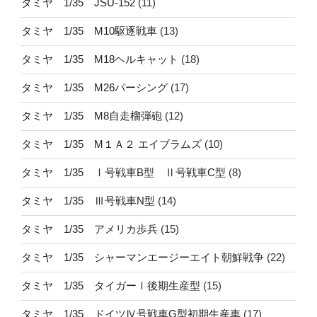
タミヤ 1/35 JSU-152
(11)
タミヤ 1/35 M10駆逐戦車
(13)
タミヤ 1/35 M18ヘルキャット
(18)
タミヤ 1/35 M26パーシング
(17)
タミヤ 1/35 M8自走榴弾砲
(12)
タミヤ 1/35 M１Ａ２ エイブラムズ
(10)
タミヤ 1/35 Ⅰ号戦車B型 Ⅱ号戦車C型
(8)
タミヤ 1/35 Ⅲ号戦車N型
(14)
タミヤ 1/35 アメリカ歩兵
(15)
タミヤ 1/35 シャーマンエージーエイト朝鮮戦争
(22)
タミヤ 1/35 タイガーⅠ後期生産型
(15)
タミヤ 1/35 ドイツⅣ号戦車G型初期生産車
(17)