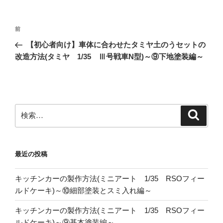
投
前
前
稿
の
【初心者向け】車体に合わせたタミヤ土のうセットの
ナ
投
改造方法(タミヤ 1/35 Ⅲ号戦車N型)～⑨下地塗装編～
ビ
稿
ゲ
ー
シ
検
検
ョ
索
索:
ン
最近の投稿
キッチンカーの製作方法(ミニアート 1/35 RSOフィー
ルドケーキ)～⑩細部塗装とスミ入れ編～
キッチンカーの製作方法(ミニアート 1/35 RSOフィー
ルドケーキ)～⑨基本塗装編～