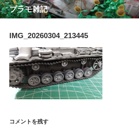
コ
プラモ雑記
ン
テ
ン
ツ
IMG_20260304_213445
へ
ス
キ
ッ
プ
コメントを残す