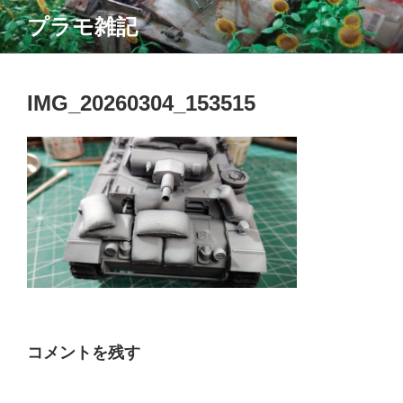
コ
プラモ雑記
ン
テ
ン
ツ
IMG_20260304_153515
へ
ス
キ
ッ
プ
コメントを残す