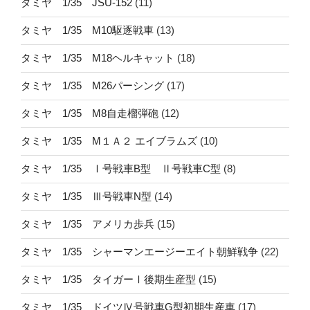
タミヤ 1/35 JSU-152
(11)
タミヤ 1/35 M10駆逐戦車
(13)
タミヤ 1/35 M18ヘルキャット
(18)
タミヤ 1/35 M26パーシング
(17)
タミヤ 1/35 M8自走榴弾砲
(12)
タミヤ 1/35 M１Ａ２ エイブラムズ
(10)
タミヤ 1/35 Ⅰ号戦車B型 Ⅱ号戦車C型
(8)
タミヤ 1/35 Ⅲ号戦車N型
(14)
タミヤ 1/35 アメリカ歩兵
(15)
タミヤ 1/35 シャーマンエージーエイト朝鮮戦争
(22)
タミヤ 1/35 タイガーⅠ後期生産型
(15)
タミヤ 1/35 ドイツⅣ号戦車G型初期生産車
(17)