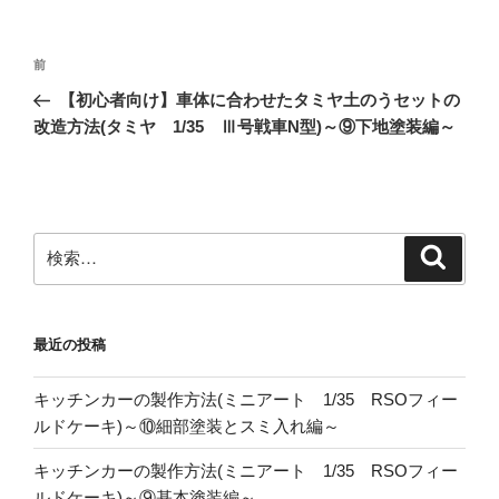
投
前
前
稿
の
【初心者向け】車体に合わせたタミヤ土のうセットの
ナ
投
改造方法(タミヤ 1/35 Ⅲ号戦車N型)～⑨下地塗装編～
ビ
稿
ゲ
ー
シ
検
検
ョ
索
索:
ン
最近の投稿
キッチンカーの製作方法(ミニアート 1/35 RSOフィー
ルドケーキ)～⑩細部塗装とスミ入れ編～
キッチンカーの製作方法(ミニアート 1/35 RSOフィー
ルドケーキ)～⑨基本塗装編～