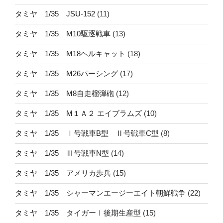
タミヤ 1/35 JSU-152
(11)
タミヤ 1/35 M10駆逐戦車
(13)
タミヤ 1/35 M18ヘルキャット
(18)
タミヤ 1/35 M26パーシング
(17)
タミヤ 1/35 M8自走榴弾砲
(12)
タミヤ 1/35 M１Ａ２ エイブラムズ
(10)
タミヤ 1/35 Ⅰ号戦車B型 Ⅱ号戦車C型
(8)
タミヤ 1/35 Ⅲ号戦車N型
(14)
タミヤ 1/35 アメリカ歩兵
(15)
タミヤ 1/35 シャーマンエージーエイト朝鮮戦争
(22)
タミヤ 1/35 タイガーⅠ後期生産型
(15)