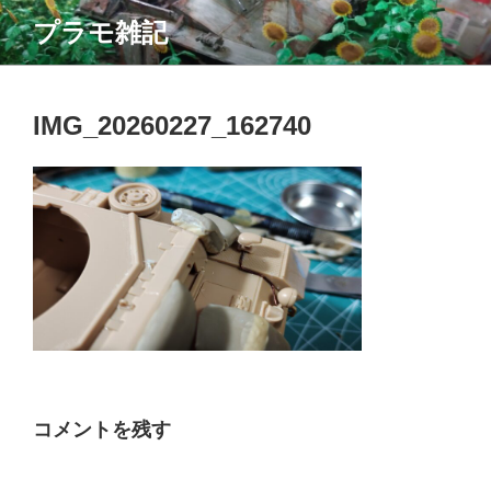
コ
プラモ雑記
ン
テ
ン
ツ
IMG_20260227_162740
へ
ス
キ
ッ
プ
コメントを残す