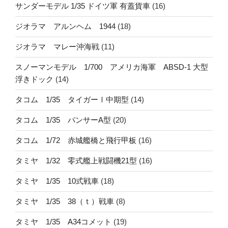
サンダーモデル 1/35 ドイツ軍 有蓋貨車
(16)
ジオラマ アルンヘム 1944
(18)
ジオラマ マレー沖海戦
(11)
スノーマンモデル 1/700 アメリカ海軍 ABSD-1 大型
浮きドック
(14)
タコム 1/35 タイガーⅠ中期型
(14)
タコム 1/35 パンサーA型
(20)
タコム 1/72 赤城艦橋と飛行甲板
(16)
タミヤ 1/32 零式艦上戦闘機21型
(16)
タミヤ 1/35 10式戦車
(18)
タミヤ 1/35 38（ｔ）戦車
(8)
タミヤ 1/35 A34コメット
(19)