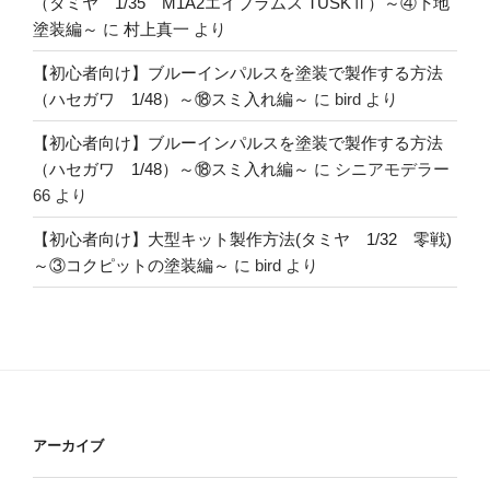
（タミヤ 1/35 M1A2エイブラムス TUSKⅡ）～④下地
塗装編～
に
村上真一
より
【初心者向け】ブルーインパルスを塗装で製作する方法
（ハセガワ 1/48）～⑱スミ入れ編～
に
bird
より
【初心者向け】ブルーインパルスを塗装で製作する方法
（ハセガワ 1/48）～⑱スミ入れ編～
に
シニアモデラー
66
より
【初心者向け】大型キット製作方法(タミヤ 1/32 零戦)
～③コクピットの塗装編～
に
bird
より
アーカイブ