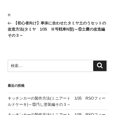
投
前
前
稿
の
【初心者向け】車体に合わせたタミヤ土のうセットの
ナ
投
改造方法(タミヤ 1/35 Ⅲ号戦車N型)～⑥土嚢の改造編
ビ
稿
その３～
ゲ
ー
シ
ョ
検
検
索
索:
ン
最近の投稿
キッチンカーの製作方法(ミニアート 1/35 RSOフィー
ルドケーキ)～⑬汚し塗装編その３～
キッチンカーの製作方法(ミニアート 1/35 RSOフィー