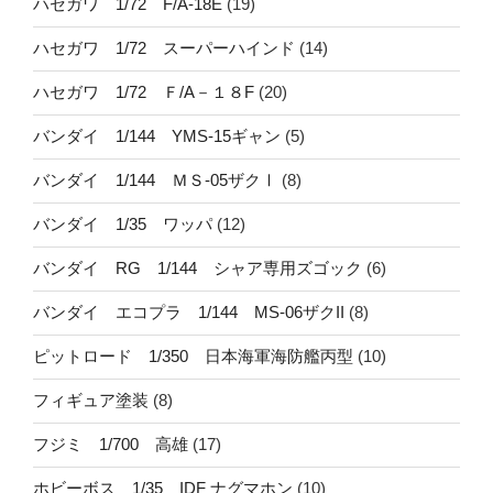
ハセガワ 1/72 F/A-18E
(19)
ハセガワ 1/72 スーパーハインド
(14)
ハセガワ 1/72 Ｆ/A－１８F
(20)
バンダイ 1/144 YMS-15ギャン
(5)
バンダイ 1/144 ＭＳ-05ザクⅠ
(8)
バンダイ 1/35 ワッパ
(12)
バンダイ RG 1/144 シャア専用ズゴック
(6)
バンダイ エコプラ 1/144 MS-06ザクII
(8)
ピットロード 1/350 日本海軍海防艦丙型
(10)
フィギュア塗装
(8)
フジミ 1/700 高雄
(17)
ホビーボス 1/35 IDF ナグマホン
(10)