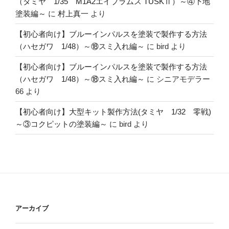
（タミヤ 1/35 M1A2エイブラムス TUSKⅡ）～④下地
塗装編～
に
村上真一
より
【初心者向け】ブルーインパルスを塗装で製作する方法
（ハセガワ 1/48）～⑱スミ入れ編～
に
bird
より
【初心者向け】ブルーインパルスを塗装で製作する方法
（ハセガワ 1/48）～⑱スミ入れ編～
に
シニアモデラー
66
より
【初心者向け】大型キット製作方法(タミヤ 1/32 零戦)
～③コクピットの塗装編～
に
bird
より
アーカイブ