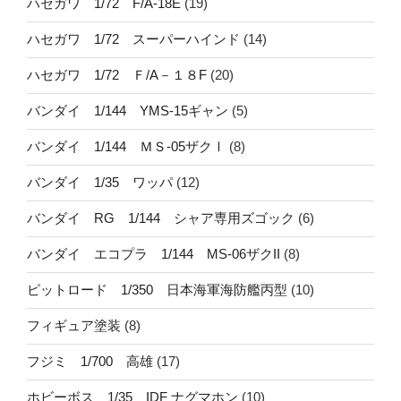
ハセガワ 1/72 F/A-18E
(19)
ハセガワ 1/72 スーパーハインド
(14)
ハセガワ 1/72 Ｆ/A－１８F
(20)
バンダイ 1/144 YMS-15ギャン
(5)
バンダイ 1/144 ＭＳ-05ザクⅠ
(8)
バンダイ 1/35 ワッパ
(12)
バンダイ RG 1/144 シャア専用ズゴック
(6)
バンダイ エコプラ 1/144 MS-06ザクII
(8)
ピットロード 1/350 日本海軍海防艦丙型
(10)
フィギュア塗装
(8)
フジミ 1/700 高雄
(17)
ホビーボス 1/35 IDF ナグマホン
(10)