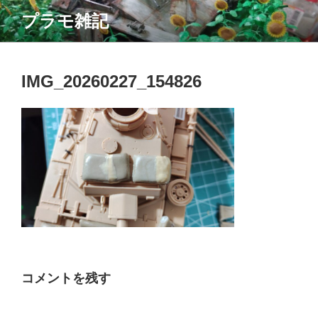
コ
プラモ雑記
ン
テ
ン
ツ
IMG_20260227_154826
へ
ス
キ
ッ
プ
コメントを残す