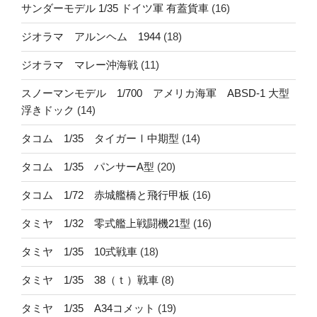
サンダーモデル 1/35 ドイツ軍 有蓋貨車
(16)
ジオラマ アルンヘム 1944
(18)
ジオラマ マレー沖海戦
(11)
スノーマンモデル 1/700 アメリカ海軍 ABSD-1 大型
浮きドック
(14)
タコム 1/35 タイガーⅠ中期型
(14)
タコム 1/35 パンサーA型
(20)
タコム 1/72 赤城艦橋と飛行甲板
(16)
タミヤ 1/32 零式艦上戦闘機21型
(16)
タミヤ 1/35 10式戦車
(18)
タミヤ 1/35 38（ｔ）戦車
(8)
タミヤ 1/35 A34コメット
(19)