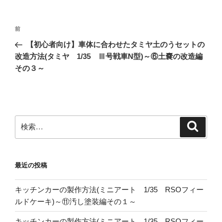
投
前
前
稿
の
【初心者向け】車体に合わせたタミヤ土のうセットの
ナ
投
改造方法(タミヤ 1/35 Ⅲ号戦車N型)～⑥土嚢の改造編
ビ
稿
その３～
ゲ
ー
シ
ョ
検
検
索
索:
ン
最近の投稿
キッチンカーの製作方法(ミニアート 1/35 RSOフィー
ルドケーキ)～⑪汚し塗装編その１～
キッチンカーの製作方法(ミニアート 1/35 RSOフィー