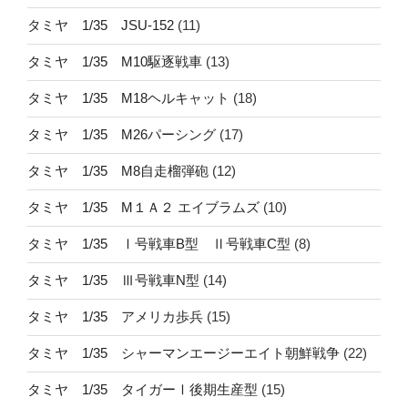
タミヤ 1/35 JSU-152
(11)
タミヤ 1/35 M10駆逐戦車
(13)
タミヤ 1/35 M18ヘルキャット
(18)
タミヤ 1/35 M26パーシング
(17)
タミヤ 1/35 M8自走榴弾砲
(12)
タミヤ 1/35 M１Ａ２ エイブラムズ
(10)
タミヤ 1/35 Ⅰ号戦車B型 Ⅱ号戦車C型
(8)
タミヤ 1/35 Ⅲ号戦車N型
(14)
タミヤ 1/35 アメリカ歩兵
(15)
タミヤ 1/35 シャーマンエージーエイト朝鮮戦争
(22)
タミヤ 1/35 タイガーⅠ後期生産型
(15)