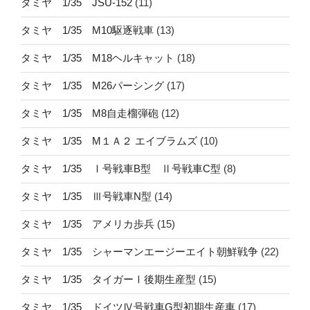
タミヤ 1/35 JSU-152
(11)
タミヤ 1/35 M10駆逐戦車
(13)
タミヤ 1/35 M18ヘルキャット
(18)
タミヤ 1/35 M26パーシング
(17)
タミヤ 1/35 M8自走榴弾砲
(12)
タミヤ 1/35 M１Ａ２ エイブラムズ
(10)
タミヤ 1/35 Ⅰ号戦車B型 Ⅱ号戦車C型
(8)
タミヤ 1/35 Ⅲ号戦車N型
(14)
タミヤ 1/35 アメリカ歩兵
(15)
タミヤ 1/35 シャーマンエージーエイト朝鮮戦争
(22)
タミヤ 1/35 タイガーⅠ後期生産型
(15)
タミヤ 1/35 ドイツⅣ号戦車G型初期生産車
(17)