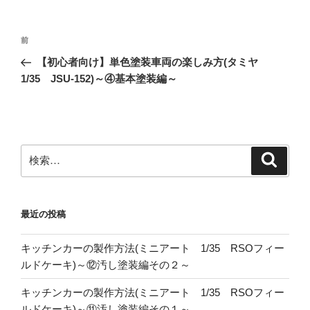
投
前
前
稿
の
【初心者向け】単色塗装車両の楽しみ方(タミヤ
ナ
投
1/35 JSU-152)～④基本塗装編～
ビ
稿
ゲ
ー
シ
検
検
ョ
索
索:
ン
最近の投稿
キッチンカーの製作方法(ミニアート 1/35 RSOフィー
ルドケーキ)～⑫汚し塗装編その２～
キッチンカーの製作方法(ミニアート 1/35 RSOフィー
ルドケーキ)～⑪汚し塗装編その１～