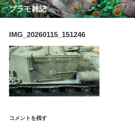
コ
プラモ雑記
ン
テ
ン
ツ
IMG_20260115_151246
へ
ス
キ
ッ
プ
コメントを残す