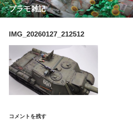
コ
プラモ雑記
ン
テ
ン
ツ
IMG_20260127_212512
へ
ス
キ
ッ
プ
コメントを残す