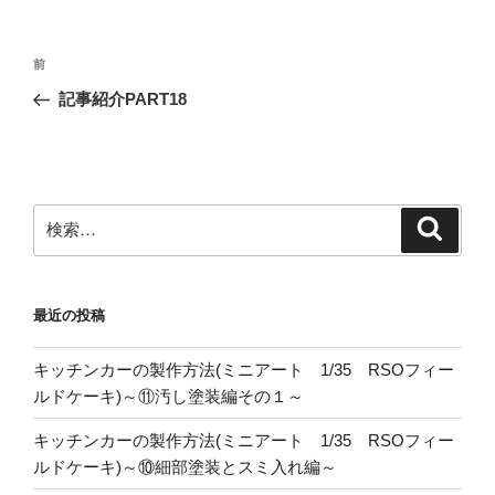
投
前
前
稿
の
記事紹介PART18
ナ
投
ビ
稿
ゲ
ー
検
検
シ
索
索:
ョ
ン
最近の投稿
キッチンカーの製作方法(ミニアート 1/35 RSOフィー
ルドケーキ)～⑪汚し塗装編その１～
キッチンカーの製作方法(ミニアート 1/35 RSOフィー
ルドケーキ)～⑩細部塗装とスミ入れ編～