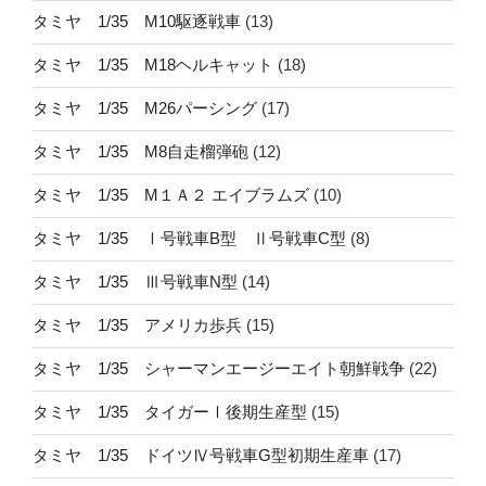
タミヤ 1/35 M10駆逐戦車
(13)
タミヤ 1/35 M18ヘルキャット
(18)
タミヤ 1/35 M26パーシング
(17)
タミヤ 1/35 M8自走榴弾砲
(12)
タミヤ 1/35 M１Ａ２ エイブラムズ
(10)
タミヤ 1/35 Ⅰ号戦車B型 Ⅱ号戦車C型
(8)
タミヤ 1/35 Ⅲ号戦車N型
(14)
タミヤ 1/35 アメリカ歩兵
(15)
タミヤ 1/35 シャーマンエージーエイト朝鮮戦争
(22)
タミヤ 1/35 タイガーⅠ後期生産型
(15)
タミヤ 1/35 ドイツⅣ号戦車G型初期生産車
(17)