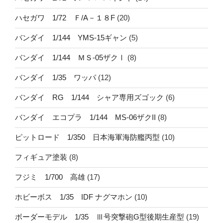
ハセガワ 1/72 Ｆ/A－１８F
(20)
バンダイ 1/144 YMS-15ギャン
(5)
バンダイ 1/144 ＭＳ-05ザクⅠ
(8)
バンダイ 1/35 ワッパ
(12)
バンダイ RG 1/144 シャア専用ズゴック
(6)
バンダイ エコプラ 1/144 MS-06ザクII
(8)
ピットロード 1/350 日本海軍海防艦丙型
(10)
フィギュア塗装
(8)
フジミ 1/700 高雄
(17)
ホビーボス 1/35 IDF ナグマホン
(10)
ボーダーモデル 1/35 Ⅲ号突撃砲G型後期生産型
(19)