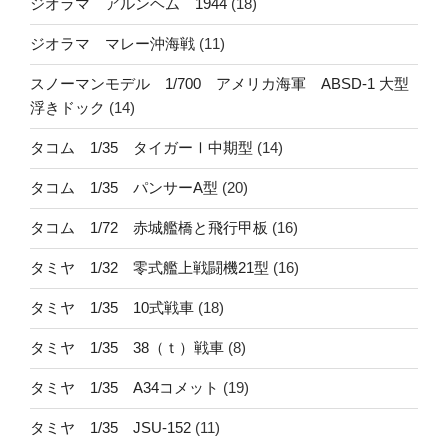
ジオラマ アルンヘム 1944
(18)
ジオラマ マレー沖海戦
(11)
スノーマンモデル 1/700 アメリカ海軍 ABSD-1 大型
浮きドック
(14)
タコム 1/35 タイガーⅠ中期型
(14)
タコム 1/35 パンサーA型
(20)
タコム 1/72 赤城艦橋と飛行甲板
(16)
タミヤ 1/32 零式艦上戦闘機21型
(16)
タミヤ 1/35 10式戦車
(18)
タミヤ 1/35 38（ｔ）戦車
(8)
タミヤ 1/35 A34コメット
(19)
タミヤ 1/35 JSU-152
(11)