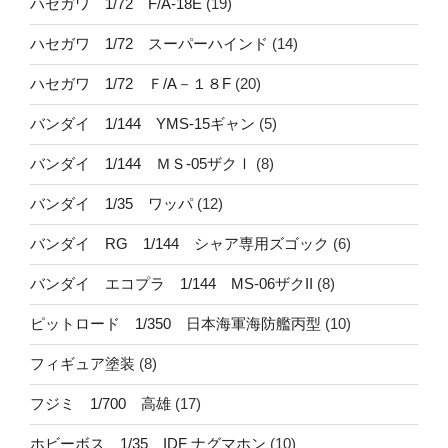
ハセガワ 1/72 F/A-18E
(19)
ハセガワ 1/72 スーパーハインド
(14)
ハセガワ 1/72 Ｆ/A－１８F
(20)
バンダイ 1/144 YMS-15ギャン
(5)
バンダイ 1/144 ＭＳ-05ザクⅠ
(8)
バンダイ 1/35 ワッパ
(12)
バンダイ RG 1/144 シャア専用ズゴック
(6)
バンダイ エコプラ 1/144 MS-06ザクII
(8)
ピットロード 1/350 日本海軍海防艦丙型
(10)
フィギュア塗装
(8)
フジミ 1/700 高雄
(17)
ホビーボス 1/35 IDF ナグマホン
(10)