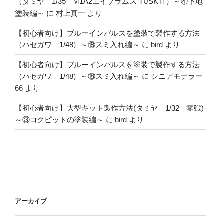
（タミヤ 1/35 M1A2エイブラムス TUSKⅡ）～④下地
塗装編～
に
村上真一
より
【初心者向け】ブルーインパルスを塗装で製作する方法
（ハセガワ 1/48）～⑱スミ入れ編～
に
bird
より
【初心者向け】ブルーインパルスを塗装で製作する方法
（ハセガワ 1/48）～⑱スミ入れ編～
に
シニアモデラー
66
より
【初心者向け】大型キット製作方法(タミヤ 1/32 零戦)
～③コクピットの塗装編～
に
bird
より
アーカイブ