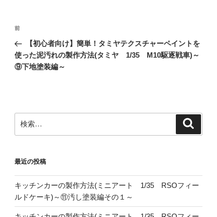
投
前
前
稿
の
【初心者向け】簡単！タミヤテクスチャーペイントを
ナ
投
使った泥汚れの製作方法(タミヤ 1/35 M10駆逐戦車)～
ビ
稿
⑨下地塗装編～
ゲ
ー
シ
ョ
検
検
索
索:
ン
最近の投稿
キッチンカーの製作方法(ミニアート 1/35 RSOフィー
ルドケーキ)～⑪汚し塗装編その１～
キッチンカーの製作方法(ミニアート 1/35 RSOフィー