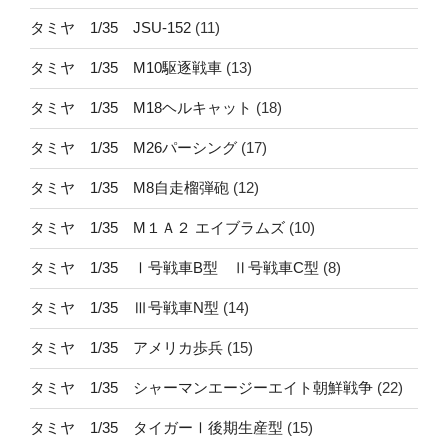
タミヤ 1/35 JSU-152
(11)
タミヤ 1/35 M10駆逐戦車
(13)
タミヤ 1/35 M18ヘルキャット
(18)
タミヤ 1/35 M26パーシング
(17)
タミヤ 1/35 M8自走榴弾砲
(12)
タミヤ 1/35 M１Ａ２ エイブラムズ
(10)
タミヤ 1/35 Ⅰ号戦車B型 Ⅱ号戦車C型
(8)
タミヤ 1/35 Ⅲ号戦車N型
(14)
タミヤ 1/35 アメリカ歩兵
(15)
タミヤ 1/35 シャーマンエージーエイト朝鮮戦争
(22)
タミヤ 1/35 タイガーⅠ後期生産型
(15)