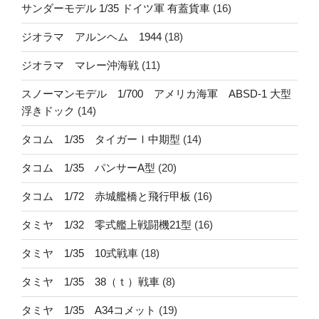
サンダーモデル 1/35 ドイツ軍 有蓋貨車
(16)
ジオラマ アルンヘム 1944
(18)
ジオラマ マレー沖海戦
(11)
スノーマンモデル 1/700 アメリカ海軍 ABSD-1 大型
浮きドック
(14)
タコム 1/35 タイガーⅠ中期型
(14)
タコム 1/35 パンサーA型
(20)
タコム 1/72 赤城艦橋と飛行甲板
(16)
タミヤ 1/32 零式艦上戦闘機21型
(16)
タミヤ 1/35 10式戦車
(18)
タミヤ 1/35 38（ｔ）戦車
(8)
タミヤ 1/35 A34コメット
(19)