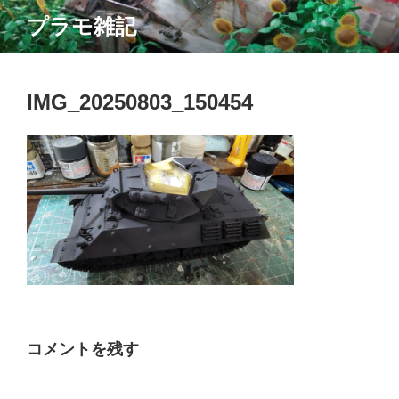
コ
プラモ雑記
ン
テ
ン
ツ
IMG_20250803_150454
へ
ス
キ
ッ
プ
コメントを残す