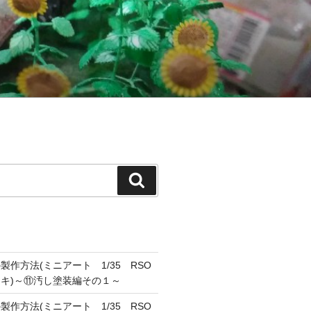
検
索
作方法(ミニアート 1/35 RSO
キ)～⑪汚し塗装編その１～
作方法(ミニアート 1/35 RSO