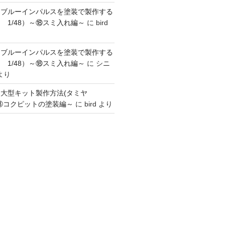
】ブルーインパルスを塗装で製作する
 1/48）～⑱スミ入れ編～
に
bird
】ブルーインパルスを塗装で製作する
 1/48）～⑱スミ入れ編～
に
シニ
より
】大型キット製作方法(タミヤ
～③コクピットの塗装編～
に
bird
より