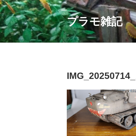
コ
ン
テ
プラモ雑記
ン
ツ
へ
ス
キ
ッ
プ
IMG_20250714_