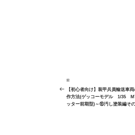
投
前
前
稿
の
【初心者向け】装甲兵員輸送車両
投
作方法(ゲッコーモデル 1/35 M
ナ
稿
ッター前期型)～⑮汚し塗装編そ
ビ
ゲ
ー