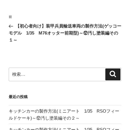
投
前
前
稿
の
【初心者向け】装甲兵員輸送車両の製作方法(ゲッコー
ナ
投
モデル 1/35 M76オッター前期型)～⑫汚し塗装編その
ビ
稿
１～
ゲ
ー
シ
ョ
検
検
索
索:
ン
最近の投稿
キッチンカーの製作方法(ミニアート 1/35 RSOフィー
ルドケーキ)～⑫汚し塗装編その２～
キッチンカーの製作方法(ミニアート 1/35 RSOフィー