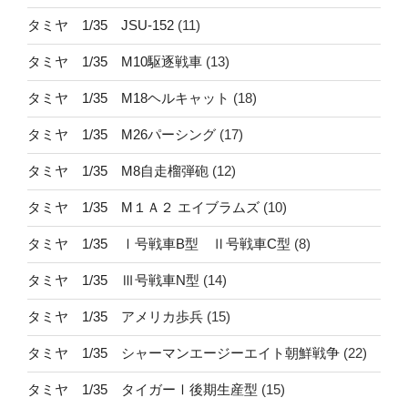
タミヤ 1/35 JSU-152
(11)
タミヤ 1/35 M10駆逐戦車
(13)
タミヤ 1/35 M18ヘルキャット
(18)
タミヤ 1/35 M26パーシング
(17)
タミヤ 1/35 M8自走榴弾砲
(12)
タミヤ 1/35 M１Ａ２ エイブラムズ
(10)
タミヤ 1/35 Ⅰ号戦車B型 Ⅱ号戦車C型
(8)
タミヤ 1/35 Ⅲ号戦車N型
(14)
タミヤ 1/35 アメリカ歩兵
(15)
タミヤ 1/35 シャーマンエージーエイト朝鮮戦争
(22)
タミヤ 1/35 タイガーⅠ後期生産型
(15)