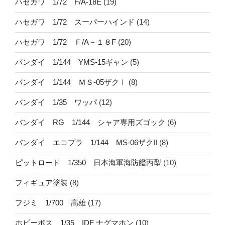
ハセガワ 1/72 F/A-18E
(19)
ハセガワ 1/72 スーパーハインド
(14)
ハセガワ 1/72 Ｆ/A－１８F
(20)
バンダイ 1/144 YMS-15ギャン
(5)
バンダイ 1/144 ＭＳ-05ザクⅠ
(8)
バンダイ 1/35 ワッパ
(12)
バンダイ RG 1/144 シャア専用ズゴック
(6)
バンダイ エコプラ 1/144 MS-06ザクII
(8)
ピットロード 1/350 日本海軍海防艦丙型
(10)
フィギュア塗装
(8)
フジミ 1/700 高雄
(17)
ホビーボス 1/35 IDF ナグマホン
(10)