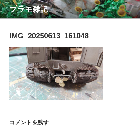
コ
プラモ雑記
ン
テ
ン
ツ
IMG_20250613_161048
へ
ス
キ
ッ
プ
コメントを残す