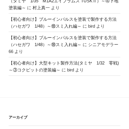
（タミヤ 1/35 M1A2エイブラムス TUSKⅡ）～④下地
塗装編～
に
村上真一
より
【初心者向け】ブルーインパルスを塗装で製作する方法
（ハセガワ 1/48）～⑱スミ入れ編～
に
bird
より
【初心者向け】ブルーインパルスを塗装で製作する方法
（ハセガワ 1/48）～⑱スミ入れ編～
に
シニアモデラー
66
より
【初心者向け】大型キット製作方法(タミヤ 1/32 零戦)
～③コクピットの塗装編～
に
bird
より
アーカイブ