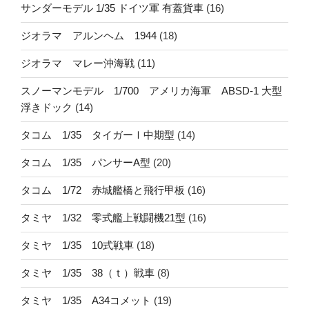
サンダーモデル 1/35 ドイツ軍 有蓋貨車
(16)
ジオラマ アルンヘム 1944
(18)
ジオラマ マレー沖海戦
(11)
スノーマンモデル 1/700 アメリカ海軍 ABSD-1 大型
浮きドック
(14)
タコム 1/35 タイガーⅠ中期型
(14)
タコム 1/35 パンサーA型
(20)
タコム 1/72 赤城艦橋と飛行甲板
(16)
タミヤ 1/32 零式艦上戦闘機21型
(16)
タミヤ 1/35 10式戦車
(18)
タミヤ 1/35 38（ｔ）戦車
(8)
タミヤ 1/35 A34コメット
(19)