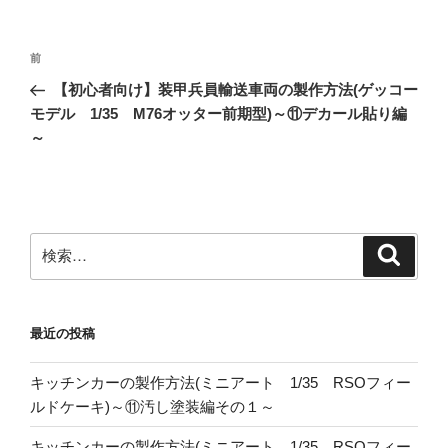
投
前
前
稿
の
【初心者向け】装甲兵員輸送車両の製作方法(ゲッコー
ナ
投
モデル 1/35 M76オッター前期型)～⑪デカール貼り編
ビ
稿
～
ゲ
ー
シ
ョ
検
検
索
索:
ン
最近の投稿
キッチンカーの製作方法(ミニアート 1/35 RSOフィー
ルドケーキ)～⑪汚し塗装編その１～
キッチンカーの製作方法(ミニアート 1/35 RSOフィー