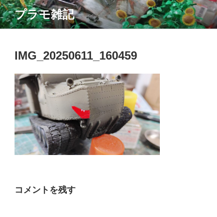
コ
プラモ雑記
ン
テ
ン
ツ
IMG_20250611_160459
へ
ス
キ
ッ
プ
コメントを残す