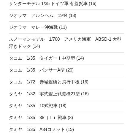
サンダーモデル 1/35 ドイツ軍 有蓋貨車
(16)
ジオラマ アルンヘム 1944
(18)
ジオラマ マレー沖海戦
(11)
スノーマンモデル 1/700 アメリカ海軍 ABSD-1 大型
浮きドック
(14)
タコム 1/35 タイガーⅠ中期型
(14)
タコム 1/35 パンサーA型
(20)
タコム 1/72 赤城艦橋と飛行甲板
(16)
タミヤ 1/32 零式艦上戦闘機21型
(16)
タミヤ 1/35 10式戦車
(18)
タミヤ 1/35 38（ｔ）戦車
(8)
タミヤ 1/35 A34コメット
(19)