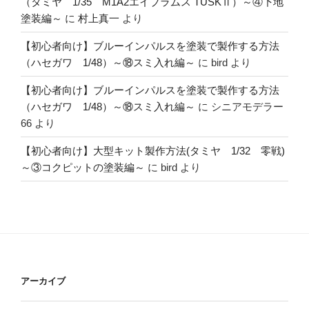
（タミヤ 1/35 M1A2エイブラムス TUSKⅡ）～④下地
塗装編～
に
村上真一
より
【初心者向け】ブルーインパルスを塗装で製作する方法
（ハセガワ 1/48）～⑱スミ入れ編～
に
bird
より
【初心者向け】ブルーインパルスを塗装で製作する方法
（ハセガワ 1/48）～⑱スミ入れ編～
に
シニアモデラー
66
より
【初心者向け】大型キット製作方法(タミヤ 1/32 零戦)
～③コクピットの塗装編～
に
bird
より
アーカイブ