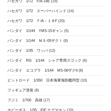
ハセガワ 1/72 F/A-18E
(19)
ハセガワ 1/72 スーパーハインド
(14)
ハセガワ 1/72 Ｆ/A－１８F
(20)
バンダイ 1/144 YMS-15ギャン
(5)
バンダイ 1/144 ＭＳ-05ザクⅠ
(8)
バンダイ 1/35 ワッパ
(12)
バンダイ RG 1/144 シャア専用ズゴック
(6)
バンダイ エコプラ 1/144 MS-06ザクII
(8)
ピットロード 1/350 日本海軍海防艦丙型
(10)
フィギュア塗装
(8)
フジミ 1/700 高雄
(17)
ホビーボス 1/35 IDF ナグマホン
(10)