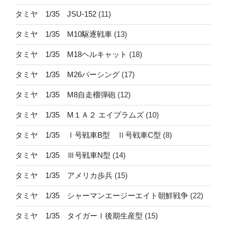
タミヤ 1/35 JSU-152
(11)
タミヤ 1/35 M10駆逐戦車
(13)
タミヤ 1/35 M18ヘルキャット
(18)
タミヤ 1/35 M26パーシング
(17)
タミヤ 1/35 M8自走榴弾砲
(12)
タミヤ 1/35 M１Ａ２ エイブラムズ
(10)
タミヤ 1/35 Ⅰ号戦車B型 Ⅱ号戦車C型
(8)
タミヤ 1/35 Ⅲ号戦車N型
(14)
タミヤ 1/35 アメリカ歩兵
(15)
タミヤ 1/35 シャーマンエージーエイト朝鮮戦争
(22)
タミヤ 1/35 タイガーⅠ後期生産型
(15)