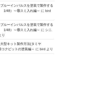
】ブルーインパルスを塗装で製作する
 1/48）～⑱スミ入れ編～
に
bird
】ブルーインパルスを塗装で製作する
 1/48）～⑱スミ入れ編～
に
シニ
より
】大型キット製作方法(タミヤ
～③コクピットの塗装編～
に
bird
より