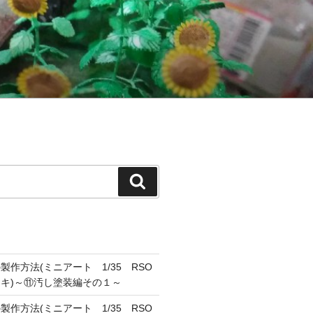
検
索
作方法(ミニアート 1/35 RSO
キ)～⑪汚し塗装編その１～
作方法(ミニアート 1/35 RSO