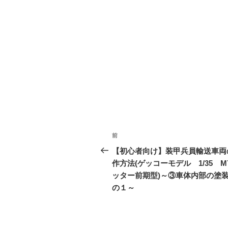
投
前
前
稿
の
【初心者向け】装甲兵員輸送車両
投
作方法(ゲッコーモデル 1/35 M
ナ
稿
ッター前期型)～③車体内部の塗
ビ
の１～
ゲ
ー