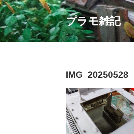
コ
ン
テ
プラモ雑記
ン
ツ
へ
ス
キ
ッ
プ
IMG_20250528_