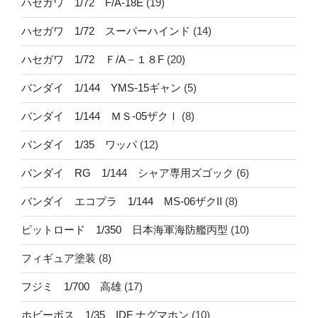
ハセガワ 1/72 F/A-18E
(19)
ハセガワ 1/72 スーパーハインド
(14)
ハセガワ 1/72 Ｆ/A－１８F
(20)
バンダイ 1/144 YMS-15ギャン
(5)
バンダイ 1/144 ＭＳ-05ザクⅠ
(8)
バンダイ 1/35 ワッパ
(12)
バンダイ RG 1/144 シャア専用ズゴック
(6)
バンダイ エコプラ 1/144 MS-06ザクII
(8)
ピットロード 1/350 日本海軍海防艦丙型
(10)
フィギュア塗装
(8)
フジミ 1/700 高雄
(17)
ホビーボス 1/35 IDF ナグマホン
(10)