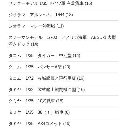
サンダーモデル 1/35 ドイツ軍 有蓋貨車
(16)
ジオラマ アルンヘム 1944
(18)
ジオラマ マレー沖海戦
(11)
スノーマンモデル 1/700 アメリカ海軍 ABSD-1 大型
浮きドック
(14)
タコム 1/35 タイガーⅠ中期型
(14)
タコム 1/35 パンサーA型
(20)
タコム 1/72 赤城艦橋と飛行甲板
(16)
タミヤ 1/32 零式艦上戦闘機21型
(16)
タミヤ 1/35 10式戦車
(18)
タミヤ 1/35 38（ｔ）戦車
(8)
タミヤ 1/35 A34コメット
(19)