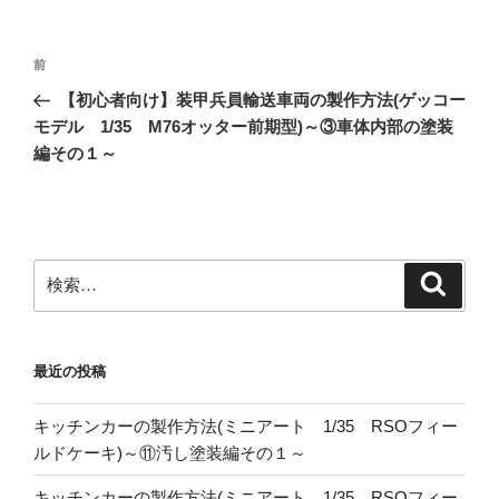
投
前
前
稿
の
【初心者向け】装甲兵員輸送車両の製作方法(ゲッコー
ナ
投
モデル 1/35 M76オッター前期型)～③車体内部の塗装
ビ
稿
編その１～
ゲ
ー
シ
ョ
検
検
索
索:
ン
最近の投稿
キッチンカーの製作方法(ミニアート 1/35 RSOフィー
ルドケーキ)～⑪汚し塗装編その１～
キッチンカーの製作方法(ミニアート 1/35 RSOフィー