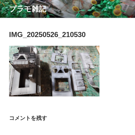
コ
プラモ雑記
ン
テ
ン
ツ
IMG_20250526_210530
へ
ス
キ
ッ
プ
コメントを残す