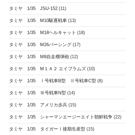
タミヤ 1/35 JSU-152
(11)
タミヤ 1/35 M10駆逐戦車
(13)
タミヤ 1/35 M18ヘルキャット
(18)
タミヤ 1/35 M26パーシング
(17)
タミヤ 1/35 M8自走榴弾砲
(12)
タミヤ 1/35 M１Ａ２ エイブラムズ
(10)
タミヤ 1/35 Ⅰ号戦車B型 Ⅱ号戦車C型
(8)
タミヤ 1/35 Ⅲ号戦車N型
(14)
タミヤ 1/35 アメリカ歩兵
(15)
タミヤ 1/35 シャーマンエージーエイト朝鮮戦争
(22)
タミヤ 1/35 タイガーⅠ後期生産型
(15)