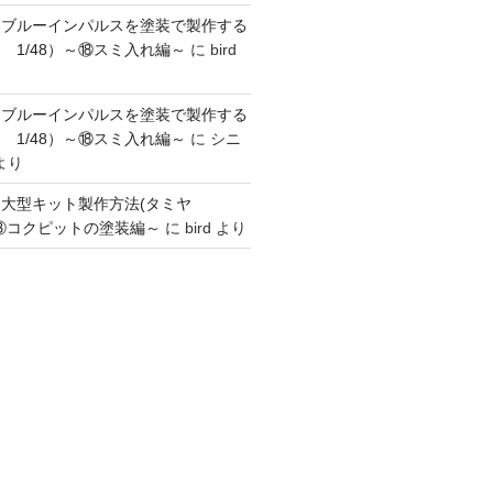
】ブルーインパルスを塗装で製作する
 1/48）～⑱スミ入れ編～
に
bird
】ブルーインパルスを塗装で製作する
 1/48）～⑱スミ入れ編～
に
シニ
より
】大型キット製作方法(タミヤ
～③コクピットの塗装編～
に
bird
より