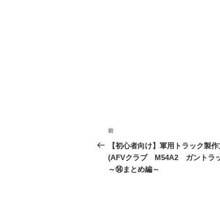
投
前
前
稿
の
【初心者向け】軍用トラック製作
投
(AFVクラブ M54A2 ガントラ
ナ
稿
～⑭まとめ編～
ビ
ゲ
ー