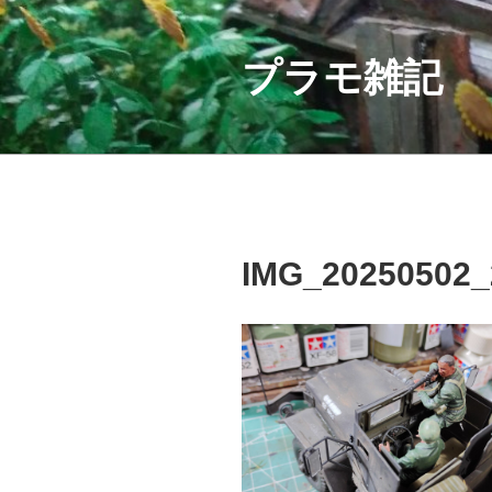
コ
ン
テ
プラモ雑記
ン
ツ
へ
ス
キ
ッ
プ
IMG_20250502_