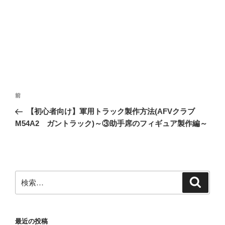
投
前
前
稿
の
【初心者向け】軍用トラック製作方法(AFVクラブ
ナ
投
M54A2 ガントラック)～③助手席のフィギュア製作編～
ビ
稿
ゲ
ー
シ
検
検
ョ
索
索:
ン
最近の投稿