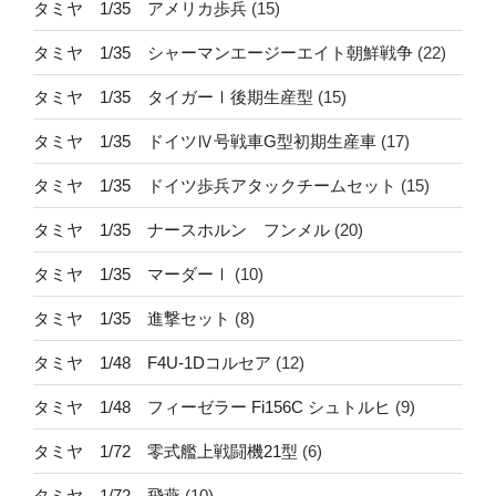
タミヤ 1/35 アメリカ歩兵
(15)
タミヤ 1/35 シャーマンエージーエイト朝鮮戦争
(22)
タミヤ 1/35 タイガーⅠ後期生産型
(15)
タミヤ 1/35 ドイツⅣ号戦車G型初期生産車
(17)
タミヤ 1/35 ドイツ歩兵アタックチームセット
(15)
タミヤ 1/35 ナースホルン フンメル
(20)
タミヤ 1/35 マーダーⅠ
(10)
タミヤ 1/35 進撃セット
(8)
タミヤ 1/48 F4U-1Dコルセア
(12)
タミヤ 1/48 フィーゼラー Fi156C シュトルヒ
(9)
タミヤ 1/72 零式艦上戦闘機21型
(6)
タミヤ 1/72 飛燕
(10)