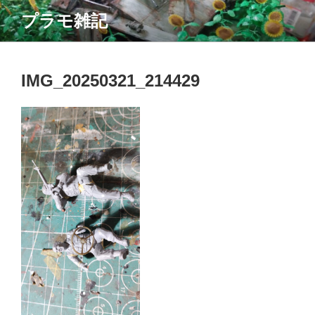
コ
プラモ雑記
ン
テ
ン
ツ
IMG_20250321_214429
へ
ス
キ
ッ
プ