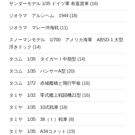
サンダーモデル 1/35 ドイツ軍 有蓋貨車
(16)
ジオラマ アルンヘム 1944
(18)
ジオラマ マレー沖海戦
(11)
スノーマンモデル 1/700 アメリカ海軍 ABSD-1 大型
浮きドック
(14)
タコム 1/35 タイガーⅠ中期型
(14)
タコム 1/35 パンサーA型
(20)
タコム 1/72 赤城艦橋と飛行甲板
(16)
タミヤ 1/32 零式艦上戦闘機21型
(16)
タミヤ 1/35 10式戦車
(18)
タミヤ 1/35 38（ｔ）戦車
(8)
タミヤ 1/35 A34コメット
(19)