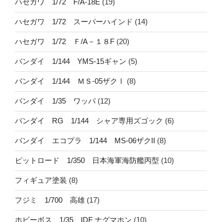
ハセガワ 1/72 F/A-18E
(19)
ハセガワ 1/72 スーパーハインド
(14)
ハセガワ 1/72 Ｆ/A－１８F
(20)
バンダイ 1/144 YMS-15ギャン
(5)
バンダイ 1/144 ＭＳ-05ザクⅠ
(8)
バンダイ 1/35 ワッパ
(12)
バンダイ RG 1/144 シャア専用ズゴック
(6)
バンダイ エコプラ 1/144 MS-06ザクII
(8)
ピットロード 1/350 日本海軍海防艦丙型
(10)
フィギュア塗装
(8)
フジミ 1/700 高雄
(17)
ホビーボス 1/35 IDF ナグマホン
(10)