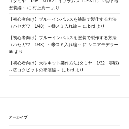
（タミヤ 1/35 M1A2エイブラムス TUSKⅡ）～④下地
塗装編～
に
村上真一
より
【初心者向け】ブルーインパルスを塗装で製作する方法
（ハセガワ 1/48）～⑱スミ入れ編～
に
bird
より
【初心者向け】ブルーインパルスを塗装で製作する方法
（ハセガワ 1/48）～⑱スミ入れ編～
に
シニアモデラー
66
より
【初心者向け】大型キット製作方法(タミヤ 1/32 零戦)
～③コクピットの塗装編～
に
bird
より
アーカイブ