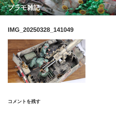
コ
プラモ雑記
ン
テ
ン
ツ
IMG_20250328_141049
へ
ス
キ
ッ
プ
コメントを残す