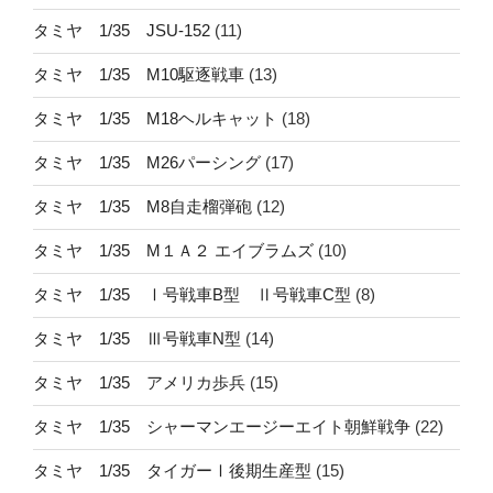
タミヤ 1/35 JSU-152
(11)
タミヤ 1/35 M10駆逐戦車
(13)
タミヤ 1/35 M18ヘルキャット
(18)
タミヤ 1/35 M26パーシング
(17)
タミヤ 1/35 M8自走榴弾砲
(12)
タミヤ 1/35 M１Ａ２ エイブラムズ
(10)
タミヤ 1/35 Ⅰ号戦車B型 Ⅱ号戦車C型
(8)
タミヤ 1/35 Ⅲ号戦車N型
(14)
タミヤ 1/35 アメリカ歩兵
(15)
タミヤ 1/35 シャーマンエージーエイト朝鮮戦争
(22)
タミヤ 1/35 タイガーⅠ後期生産型
(15)