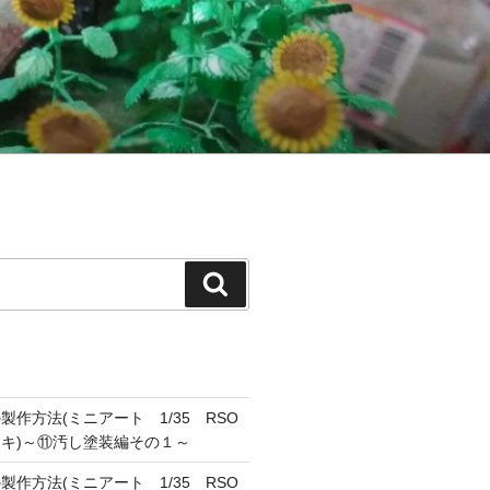
検
索
作方法(ミニアート 1/35 RSO
キ)～⑪汚し塗装編その１～
作方法(ミニアート 1/35 RSO