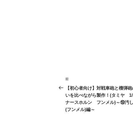
投
前
前
稿
の
【初心者向け】対戦車砲と榴弾砲
投
いを比べながら製作！(タミヤ 1
ナ
稿
ナースホルン フンメル)～⑲汚
ビ
(フンメル)編～
ゲ
ー