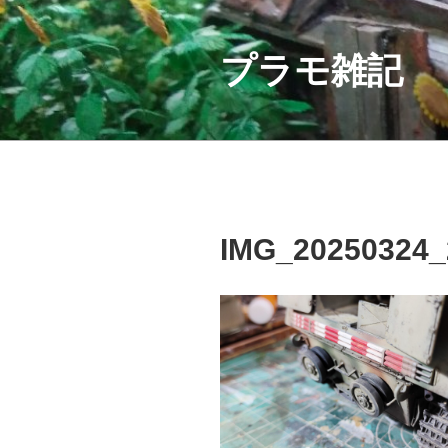
コ
ン
テ
プラモ雑記
ン
ツ
へ
ス
キ
ッ
プ
IMG_20250324_