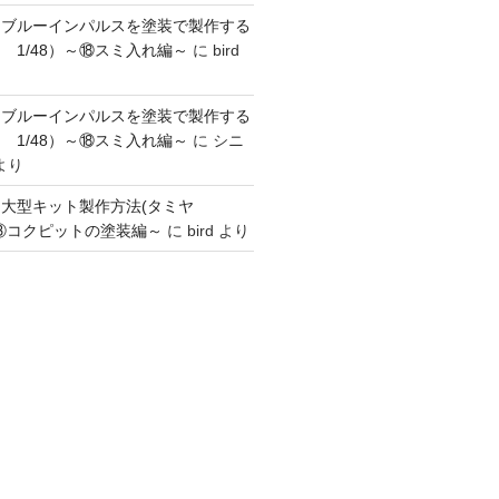
】ブルーインパルスを塗装で製作する
 1/48）～⑱スミ入れ編～
に
bird
】ブルーインパルスを塗装で製作する
 1/48）～⑱スミ入れ編～
に
シニ
より
】大型キット製作方法(タミヤ
～③コクピットの塗装編～
に
bird
より