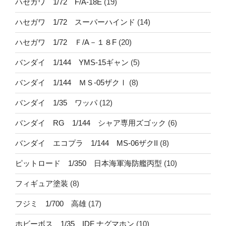
ハセガワ 1/72 F/A-18E
(19)
ハセガワ 1/72 スーパーハインド
(14)
ハセガワ 1/72 Ｆ/A－１８F
(20)
バンダイ 1/144 YMS-15ギャン
(5)
バンダイ 1/144 ＭＳ-05ザクⅠ
(8)
バンダイ 1/35 ワッパ
(12)
バンダイ RG 1/144 シャア専用ズゴック
(6)
バンダイ エコプラ 1/144 MS-06ザクII
(8)
ピットロード 1/350 日本海軍海防艦丙型
(10)
フィギュア塗装
(8)
フジミ 1/700 高雄
(17)
ホビーボス 1/35 IDF ナグマホン
(10)