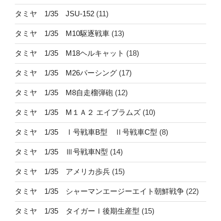
タミヤ 1/35 JSU-152
(11)
タミヤ 1/35 M10駆逐戦車
(13)
タミヤ 1/35 M18ヘルキャット
(18)
タミヤ 1/35 M26パーシング
(17)
タミヤ 1/35 M8自走榴弾砲
(12)
タミヤ 1/35 M１Ａ２ エイブラムズ
(10)
タミヤ 1/35 Ⅰ号戦車B型 Ⅱ号戦車C型
(8)
タミヤ 1/35 Ⅲ号戦車N型
(14)
タミヤ 1/35 アメリカ歩兵
(15)
タミヤ 1/35 シャーマンエージーエイト朝鮮戦争
(22)
タミヤ 1/35 タイガーⅠ後期生産型
(15)