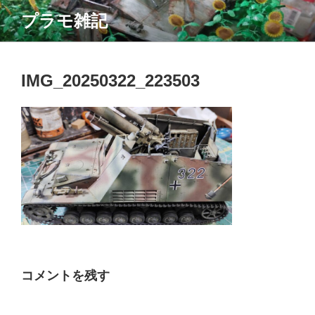
コ
プラモ雑記
ン
テ
ン
ツ
IMG_20250322_223503
へ
ス
キ
ッ
プ
コメントを残す