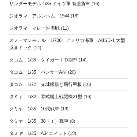
サンダーモデル 1/35 ドイツ軍 有蓋貨車
(16)
ジオラマ アルンヘム 1944
(18)
ジオラマ マレー沖海戦
(11)
スノーマンモデル 1/700 アメリカ海軍 ABSD-1 大型
浮きドック
(14)
タコム 1/35 タイガーⅠ中期型
(14)
タコム 1/35 パンサーA型
(20)
タコム 1/72 赤城艦橋と飛行甲板
(16)
タミヤ 1/32 零式艦上戦闘機21型
(16)
タミヤ 1/35 10式戦車
(18)
タミヤ 1/35 38（ｔ）戦車
(8)
タミヤ 1/35 A34コメット
(19)