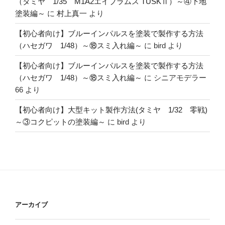
（タミヤ 1/35 M1A2エイブラムス TUSKⅡ）～④下地
塗装編～
に
村上真一
より
【初心者向け】ブルーインパルスを塗装で製作する方法
（ハセガワ 1/48）～⑱スミ入れ編～
に
bird
より
【初心者向け】ブルーインパルスを塗装で製作する方法
（ハセガワ 1/48）～⑱スミ入れ編～
に
シニアモデラー
66
より
【初心者向け】大型キット製作方法(タミヤ 1/32 零戦)
～③コクピットの塗装編～
に
bird
より
アーカイブ