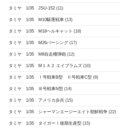
タミヤ 1/35 JSU-152
(11)
タミヤ 1/35 M10駆逐戦車
(13)
タミヤ 1/35 M18ヘルキャット
(18)
タミヤ 1/35 M26パーシング
(17)
タミヤ 1/35 M8自走榴弾砲
(12)
タミヤ 1/35 M１Ａ２ エイブラムズ
(10)
タミヤ 1/35 Ⅰ号戦車B型 Ⅱ号戦車C型
(8)
タミヤ 1/35 Ⅲ号戦車N型
(14)
タミヤ 1/35 アメリカ歩兵
(15)
タミヤ 1/35 シャーマンエージーエイト朝鮮戦争
(22)
タミヤ 1/35 タイガーⅠ後期生産型
(15)