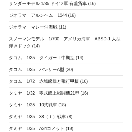
サンダーモデル 1/35 ドイツ軍 有蓋貨車
(16)
ジオラマ アルンヘム 1944
(18)
ジオラマ マレー沖海戦
(11)
スノーマンモデル 1/700 アメリカ海軍 ABSD-1 大型
浮きドック
(14)
タコム 1/35 タイガーⅠ中期型
(14)
タコム 1/35 パンサーA型
(20)
タコム 1/72 赤城艦橋と飛行甲板
(16)
タミヤ 1/32 零式艦上戦闘機21型
(16)
タミヤ 1/35 10式戦車
(18)
タミヤ 1/35 38（ｔ）戦車
(8)
タミヤ 1/35 A34コメット
(19)