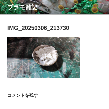
コ
プラモ雑記
ン
テ
ン
ツ
IMG_20250306_213730
へ
ス
キ
ッ
プ
コメントを残す