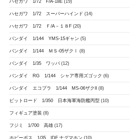
ハセガワ 1/72 F/A-18E
(19)
ハセガワ 1/72 スーパーハインド
(14)
ハセガワ 1/72 Ｆ/A－１８F
(20)
バンダイ 1/144 YMS-15ギャン
(5)
バンダイ 1/144 ＭＳ-05ザクⅠ
(8)
バンダイ 1/35 ワッパ
(12)
バンダイ RG 1/144 シャア専用ズゴック
(6)
バンダイ エコプラ 1/144 MS-06ザクII
(8)
ピットロード 1/350 日本海軍海防艦丙型
(10)
フィギュア塗装
(8)
フジミ 1/700 高雄
(17)
ホビーボス 1/35 IDF ナグマホン
(10)