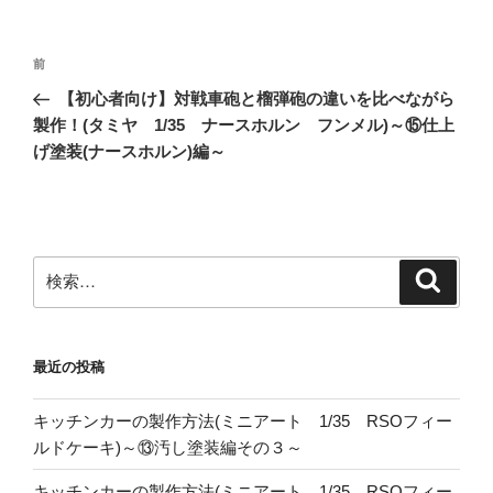
投
前
前
稿
の
【初心者向け】対戦車砲と榴弾砲の違いを比べながら
ナ
投
製作！(タミヤ 1/35 ナースホルン フンメル)～⑮仕上
ビ
稿
げ塗装(ナースホルン)編～
ゲ
ー
シ
ョ
検
検
索
索:
ン
最近の投稿
キッチンカーの製作方法(ミニアート 1/35 RSOフィー
ルドケーキ)～⑬汚し塗装編その３～
キッチンカーの製作方法(ミニアート 1/35 RSOフィー