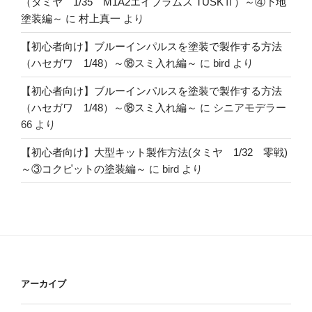
（タミヤ 1/35 M1A2エイブラムス TUSKⅡ）～④下地
塗装編～
に
村上真一
より
【初心者向け】ブルーインパルスを塗装で製作する方法
（ハセガワ 1/48）～⑱スミ入れ編～
に
bird
より
【初心者向け】ブルーインパルスを塗装で製作する方法
（ハセガワ 1/48）～⑱スミ入れ編～
に
シニアモデラー
66
より
【初心者向け】大型キット製作方法(タミヤ 1/32 零戦)
～③コクピットの塗装編～
に
bird
より
アーカイブ