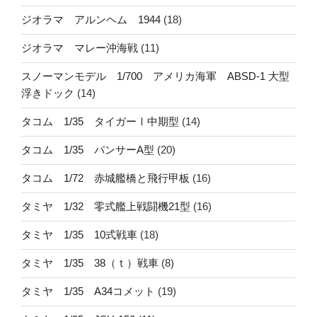
ジオラマ アルンヘム 1944
(18)
ジオラマ マレー沖海戦
(11)
スノーマンモデル 1/700 アメリカ海軍 ABSD-1 大型
浮きドック
(14)
タコム 1/35 タイガーⅠ中期型
(14)
タコム 1/35 パンサーA型
(20)
タコム 1/72 赤城艦橋と飛行甲板
(16)
タミヤ 1/32 零式艦上戦闘機21型
(16)
タミヤ 1/35 10式戦車
(18)
タミヤ 1/35 38（ｔ）戦車
(8)
タミヤ 1/35 A34コメット
(19)