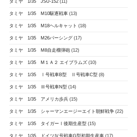
タミヤ 1/35 JSU-152
(11)
タミヤ 1/35 M10駆逐戦車
(13)
タミヤ 1/35 M18ヘルキャット
(18)
タミヤ 1/35 M26パーシング
(17)
タミヤ 1/35 M8自走榴弾砲
(12)
タミヤ 1/35 M１Ａ２ エイブラムズ
(10)
タミヤ 1/35 Ⅰ号戦車B型 Ⅱ号戦車C型
(8)
タミヤ 1/35 Ⅲ号戦車N型
(14)
タミヤ 1/35 アメリカ歩兵
(15)
タミヤ 1/35 シャーマンエージーエイト朝鮮戦争
(22)
タミヤ 1/35 タイガーⅠ後期生産型
(15)
タミヤ 1/35 ドイツⅣ号戦車G型初期生産車
(17)