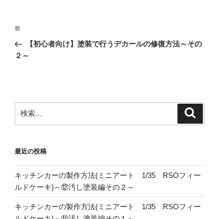
投
前
前
稿
の
【初心者向け】塗装で行うデカールの修復方法～その
ナ
投
２～
ビ
稿
ゲ
ー
シ
検
検
ョ
索
索:
ン
最近の投稿
キッチンカーの製作方法(ミニアート 1/35 RSOフィー
ルドケーキ)～⑫汚し塗装編その２～
キッチンカーの製作方法(ミニアート 1/35 RSOフィー
ルドケーキ)～⑪汚し塗装編その１～