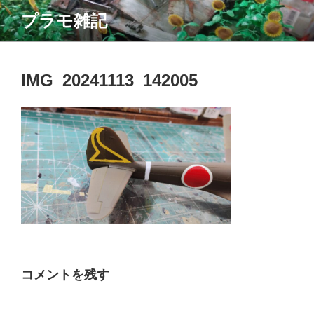
コ
プラモ雑記
ン
テ
ン
ツ
IMG_20241113_142005
へ
ス
キ
ッ
プ
コメントを残す