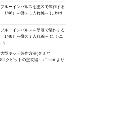
】ブルーインパルスを塗装で製作する
 1/48）～⑱スミ入れ編～
に
bird
】ブルーインパルスを塗装で製作する
 1/48）～⑱スミ入れ編～
に
シニ
より
】大型キット製作方法(タミヤ
～③コクピットの塗装編～
に
bird
より