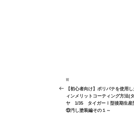
投
前
前
稿
の
【初心者向け】ポリパテを使用し
投
ィンメリットコーティング方法(
ナ
稿
ヤ 1/35 タイガーⅠ型後期生産
ビ
⑬汚し塗装編その１～
ゲ
ー