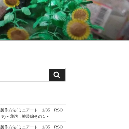
検
索
作方法(ミニアート 1/35 RSO
キ)～⑪汚し塗装編その１～
作方法(ミニアート 1/35 RSO