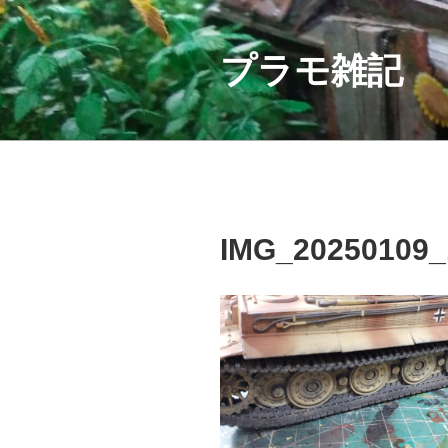
コ
ン
テ
プラモ雑記
ン
ツ
へ
ス
キ
ッ
プ
IMG_20250109_