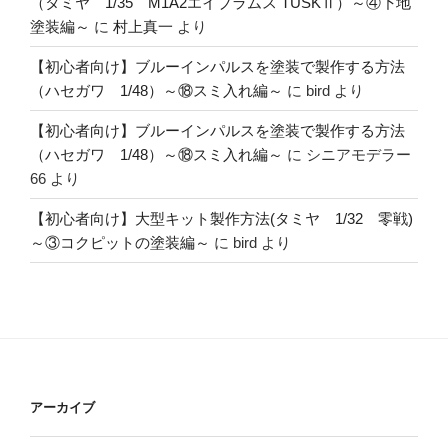
（タミヤ 1/35 M1A2エイブラムス TUSKⅡ）～④下地
塗装編～
に
村上真一
より
【初心者向け】ブルーインパルスを塗装で製作する方法
（ハセガワ 1/48）～⑱スミ入れ編～
に
bird
より
【初心者向け】ブルーインパルスを塗装で製作する方法
（ハセガワ 1/48）～⑱スミ入れ編～
に
シニアモデラー
66
より
【初心者向け】大型キット製作方法(タミヤ 1/32 零戦)
～③コクピットの塗装編～
に
bird
より
アーカイブ