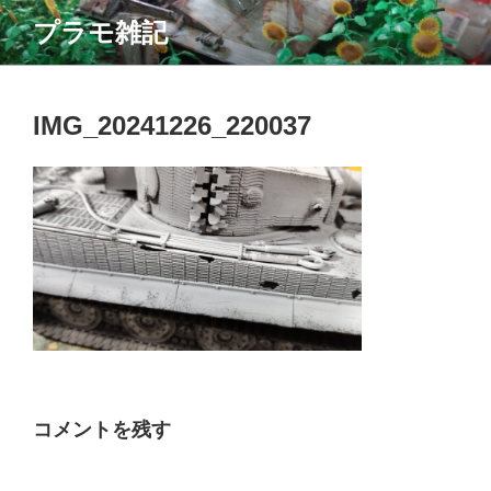
コ
プラモ雑記
ン
テ
ン
ツ
IMG_20241226_220037
へ
ス
キ
ッ
プ
コメントを残す