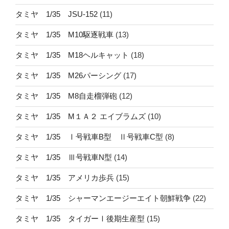
タミヤ 1/35 JSU-152
(11)
タミヤ 1/35 M10駆逐戦車
(13)
タミヤ 1/35 M18ヘルキャット
(18)
タミヤ 1/35 M26パーシング
(17)
タミヤ 1/35 M8自走榴弾砲
(12)
タミヤ 1/35 M１Ａ２ エイブラムズ
(10)
タミヤ 1/35 Ⅰ号戦車B型 Ⅱ号戦車C型
(8)
タミヤ 1/35 Ⅲ号戦車N型
(14)
タミヤ 1/35 アメリカ歩兵
(15)
タミヤ 1/35 シャーマンエージーエイト朝鮮戦争
(22)
タミヤ 1/35 タイガーⅠ後期生産型
(15)