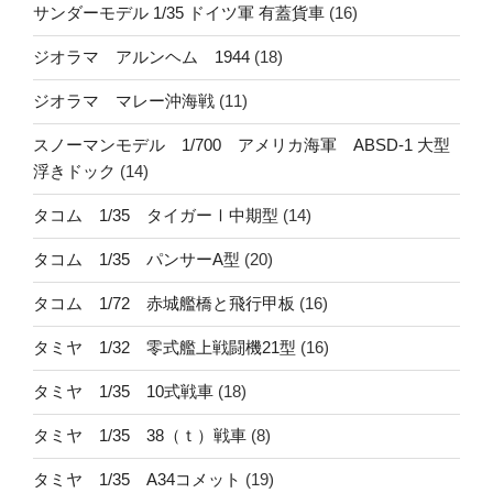
サンダーモデル 1/35 ドイツ軍 有蓋貨車
(16)
ジオラマ アルンヘム 1944
(18)
ジオラマ マレー沖海戦
(11)
スノーマンモデル 1/700 アメリカ海軍 ABSD-1 大型
浮きドック
(14)
タコム 1/35 タイガーⅠ中期型
(14)
タコム 1/35 パンサーA型
(20)
タコム 1/72 赤城艦橋と飛行甲板
(16)
タミヤ 1/32 零式艦上戦闘機21型
(16)
タミヤ 1/35 10式戦車
(18)
タミヤ 1/35 38（ｔ）戦車
(8)
タミヤ 1/35 A34コメット
(19)