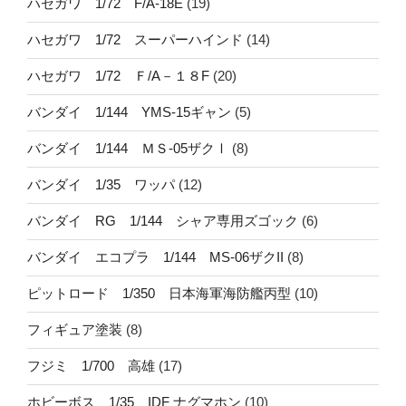
ハセガワ 1/72 F/A-18E
(19)
ハセガワ 1/72 スーパーハインド
(14)
ハセガワ 1/72 Ｆ/A－１８F
(20)
バンダイ 1/144 YMS-15ギャン
(5)
バンダイ 1/144 ＭＳ-05ザクⅠ
(8)
バンダイ 1/35 ワッパ
(12)
バンダイ RG 1/144 シャア専用ズゴック
(6)
バンダイ エコプラ 1/144 MS-06ザクII
(8)
ピットロード 1/350 日本海軍海防艦丙型
(10)
フィギュア塗装
(8)
フジミ 1/700 高雄
(17)
ホビーボス 1/35 IDF ナグマホン
(10)