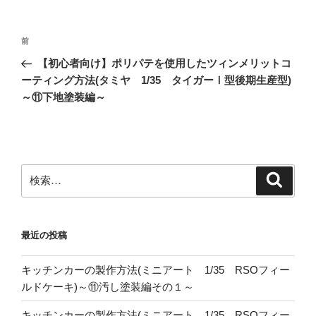
投
前
前
稿
の
【初心者向け】ポリパテを使用したツィンメリットコ
ナ
投
ーティング方法(タミヤ 1/35 タイガーⅠ型後期生産型)
ビ
稿
～⑪下地塗装編～
ゲ
ー
シ
ョ
検
検
索
索:
ン
最近の投稿
キッチンカーの製作方法(ミニアート 1/35 RSOフィー
ルドケーキ)～⑪汚し塗装編その１～
キッチンカーの製作方法(ミニアート 1/35 RSOフィー