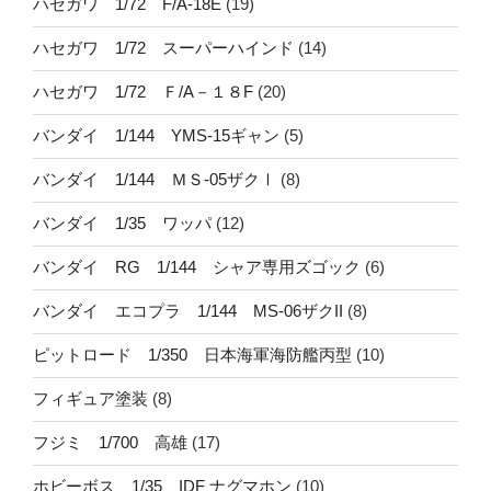
ハセガワ 1/72 F/A-18E
(19)
ハセガワ 1/72 スーパーハインド
(14)
ハセガワ 1/72 Ｆ/A－１８F
(20)
バンダイ 1/144 YMS-15ギャン
(5)
バンダイ 1/144 ＭＳ-05ザクⅠ
(8)
バンダイ 1/35 ワッパ
(12)
バンダイ RG 1/144 シャア専用ズゴック
(6)
バンダイ エコプラ 1/144 MS-06ザクII
(8)
ピットロード 1/350 日本海軍海防艦丙型
(10)
フィギュア塗装
(8)
フジミ 1/700 高雄
(17)
ホビーボス 1/35 IDF ナグマホン
(10)