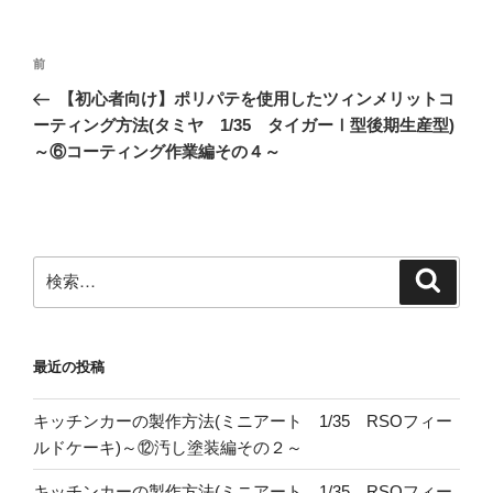
投
前
前
稿
の
【初心者向け】ポリパテを使用したツィンメリットコ
ナ
投
ーティング方法(タミヤ 1/35 タイガーⅠ型後期生産型)
ビ
稿
～⑥コーティング作業編その４～
ゲ
ー
シ
ョ
検
検
索
索:
ン
最近の投稿
キッチンカーの製作方法(ミニアート 1/35 RSOフィー
ルドケーキ)～⑫汚し塗装編その２～
キッチンカーの製作方法(ミニアート 1/35 RSOフィー