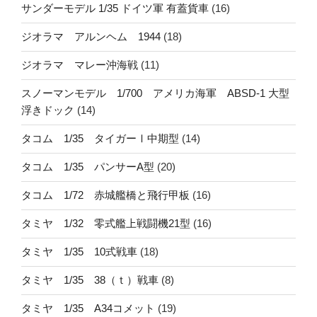
サンダーモデル 1/35 ドイツ軍 有蓋貨車
(16)
ジオラマ アルンヘム 1944
(18)
ジオラマ マレー沖海戦
(11)
スノーマンモデル 1/700 アメリカ海軍 ABSD-1 大型
浮きドック
(14)
タコム 1/35 タイガーⅠ中期型
(14)
タコム 1/35 パンサーA型
(20)
タコム 1/72 赤城艦橋と飛行甲板
(16)
タミヤ 1/32 零式艦上戦闘機21型
(16)
タミヤ 1/35 10式戦車
(18)
タミヤ 1/35 38（ｔ）戦車
(8)
タミヤ 1/35 A34コメット
(19)