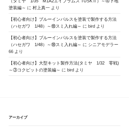
（タミヤ 1/35 M1A2エイブラムス TUSKⅡ）～④下地
塗装編～
に
村上真一
より
【初心者向け】ブルーインパルスを塗装で製作する方法
（ハセガワ 1/48）～⑱スミ入れ編～
に
bird
より
【初心者向け】ブルーインパルスを塗装で製作する方法
（ハセガワ 1/48）～⑱スミ入れ編～
に
シニアモデラー
66
より
【初心者向け】大型キット製作方法(タミヤ 1/32 零戦)
～③コクピットの塗装編～
に
bird
より
アーカイブ