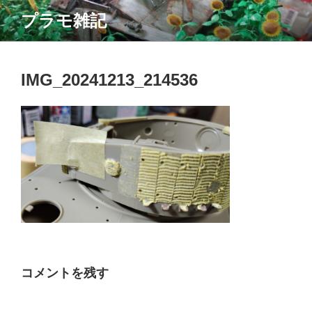
コ
プラモ雑記
ン
テ
ン
ツ
IMG_20241213_214536
へ
ス
キ
ッ
プ
コメントを残す