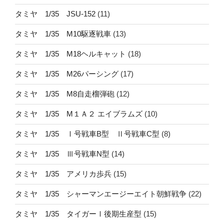
タミヤ 1/35 JSU-152
(11)
タミヤ 1/35 M10駆逐戦車
(13)
タミヤ 1/35 M18ヘルキャット
(18)
タミヤ 1/35 M26パーシング
(17)
タミヤ 1/35 M8自走榴弾砲
(12)
タミヤ 1/35 M１Ａ２ エイブラムズ
(10)
タミヤ 1/35 Ⅰ号戦車B型 Ⅱ号戦車C型
(8)
タミヤ 1/35 Ⅲ号戦車N型
(14)
タミヤ 1/35 アメリカ歩兵
(15)
タミヤ 1/35 シャーマンエージーエイト朝鮮戦争
(22)
タミヤ 1/35 タイガーⅠ後期生産型
(15)